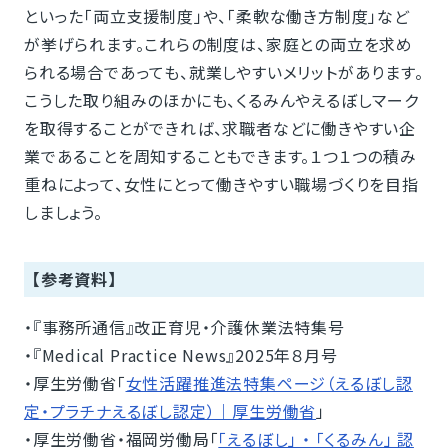
といった「両立支援制度」や、「柔軟な働き方制度」など
が挙げられます。これらの制度は、家庭との両立を求め
られる場合であっても、就業しやすいメリットがあります。
こうした取り組みのほかにも、くるみんやえるぼしマーク
を取得することができれば、求職者などに働きやすい企
業であることを周知することもできます。１つ１つの積み
重ねによって、女性にとって働きやすい職場づくりを目指
しましょう。
【参考資料】
・『事務所通信』改正育児・介護休業法特集号
・『Medical Practice News』2025年８月号
・厚生労働省「
女性活躍推進法特集ページ（えるぼし認
定・プラチナえるぼし認定）｜厚生労働省
」
・厚生労働省・福岡労働局「
「えるぼし」 ・ 「くるみん」 認