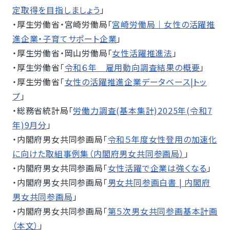
定取得を目指しましょう
」
・厚生労働省・宮崎労働局「
宮崎労働局｜女性の活躍推
進企業・子育てサポート企業
」
・厚生労働省・岡山労働局「
女性活躍推進法
」
・厚生労働省「
令和６年 雇用動向調査結果の概要
」
・厚生労働省「
女性の活躍推進企業データベース|トッ
プ
」
・総務省統計局「
労働力調査(基本集計)2025年(令和7
年)9月分
」
・内閣府男女共同参画局「
令和５年度女性登用の加速化
に向けた取組事例集（内閣府男女共同参画局）
」
・内閣府男女共同参画局「
女性活躍で企業は強くなる
」
・内閣府男女共同参画局「
男女共同参画白書 | 内閣府
男女共同参画局
」
・内閣府男女共同参画局「
第５次男女共同参画基本計画
（本文）
」