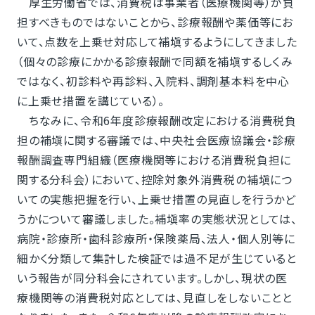
厚生労働省では、消費税は事業者（医療機関等）が負
担すべきものではないことから、診療報酬や薬価等にお
いて、点数を上乗せ対応して補塡するようにしてきました
（個々の診療にかかる診療報酬で同額を補塡するしくみ
ではなく、初診料や再診料、入院料、調剤基本料を中心
に上乗せ措置を講じている）。
ちなみに、令和6年度診療報酬改定における消費税負
担の補塡に関する審議では、中央社会医療協議会・診療
報酬調査専門組織（医療機関等における消費税負担に
関する分科会）において、控除対象外消費税の補塡につ
いての実態把握を行い、上乗せ措置の見直しを行うかど
うかについて審議しました。補塡率の実態状況としては、
病院・診療所・歯科診療所・保険薬局、法人・個人別等に
細かく分類して集計した検証では過不足が生じていると
いう報告が同分科会にされています。しかし、現状の医
療機関等の消費税対応としては、見直しをしないことと