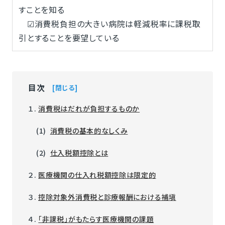
すことを知る
☑消費税負担の大きい病院は軽減税率に課税取
引とすることを要望している
目次
閉じる
１.
消費税はだれが負担するものか
(1)
消費税の基本的なしくみ
(2)
仕入税額控除とは
２.
医療機関の仕入れ税額控除は限定的
３.
控除対象外消費税と診療報酬における補塡
４.
「非課税」がもたらす医療機関の課題