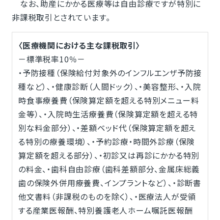
なお、助産にかかる医療等は自由診療ですが特別に
非課税取引とされています。
〈医療機関における主な課税取引〉
－標準税率10％－
・予防接種（保険給付対象外のインフルエンザ予防接
種など）、・健康診断（人間ドック）、・美容整形、・入院
時食事療養費（保険算定額を超える特別メニュー料
金等）、・入院時生活療養費（保険算定額を超える特
別な料金部分）、・差額ベッド代（保険算定額を超え
る特別の療養環境）、・予約診療・時間外診療（保険
算定額を超える部分）、・初診又は再診にかかる特別
の料金、・歯科自由診療（歯科差額部分、金属床総義
歯の保険外併用療養費、インプラントなど）、・診断書
他文書料（非課税のものを除く）、・医療法人が受領
する産業医報酬、特別養護老人ホーム嘱託医報酬