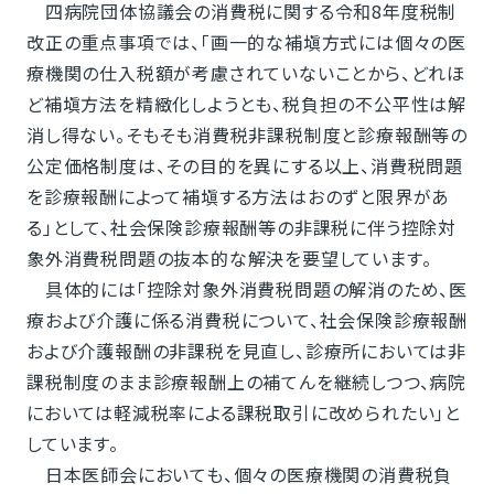
四病院団体協議会の消費税に関する令和8年度税制
改正の重点事項では、「画一的な補塡方式には個々の医
療機関の仕入税額が考慮されていないことから、どれほ
ど補塡方法を精緻化しようとも、税負担の不公平性は解
消し得ない。そもそも消費税非課税制度と診療報酬等の
公定価格制度は、その目的を異にする以上、消費税問題
を診療報酬によって補塡する方法はおのずと限界があ
る」として、社会保険診療報酬等の非課税に伴う控除対
象外消費税問題の抜本的な解決を要望しています。
具体的には「控除対象外消費税問題の解消のため、医
療および介護に係る消費税について、社会保険診療報酬
および介護報酬の非課税を見直し、診療所においては非
課税制度のまま診療報酬上の補てんを継続しつつ、病院
においては軽減税率による課税取引に改められたい」と
しています。
日本医師会においても、個々の医療機関の消費税負