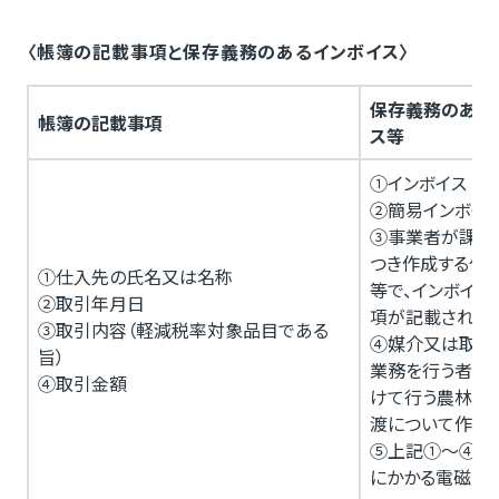
〈帳簿の記載事項と保存義務のあるインボイス〉
保存義務のある
帳簿の記載事項
ス等
①インボイス
②簡易インボイ
③事業者が課税
つき作成する仕
①仕入先の氏名又は名称
等で、インボイス
②取引年月日
項が記載されて
③取引内容（軽減税率対象品目である
④媒介又は取次
旨）
業務を行う者が
④取引金額
けて行う農林水
渡について作成
⑤上記①～④の
にかかる電磁的