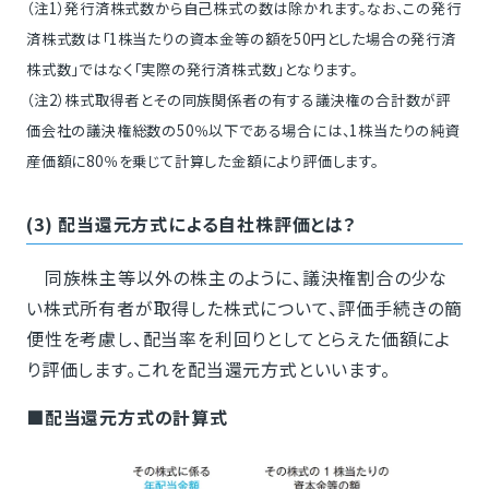
（注1）発行済株式数から自己株式の数は除かれます。なお、この発行
済株式数は「1株当たりの資本金等の額を50円とした場合の発行済
株式数」ではなく「実際の発行済株式数」となります。
（注2）株式取得者とその同族関係者の有する議決権の合計数が評
価会社の議決権総数の50％以下である場合には、1株当たりの純資
産価額に80％を乗じて計算した金額により評価します。
(3) 配当還元方式による自社株評価とは？
同族株主等以外の株主のように、議決権割合の少な
い株式所有者が取得した株式について、評価手続きの簡
便性を考慮し、配当率を利回りとしてとらえた価額によ
り評価します。これを配当還元方式といいます。
■配当還元方式の計算式