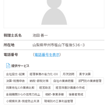
税理士氏名
池田 善一
所在地
山梨県甲州市塩山下塩後５３６−３
電話番号
（
電話番号を表示
）
提供サービス
会社設立・起業
経理事務の省力化・DX
月次訪問
黒字決算
決算・税務申告
納税・節税対策
自社の業績把握
部門別の業績管理
同業他社との業績比較
経営助言
経営改善計画書の作成
金融機関からの信用力向上
相続・事業承継
後継者育成
小規模共済・倒産防止共済
現場別の工事利益管理