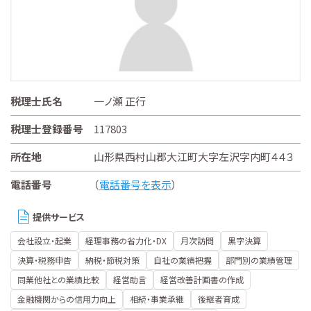
税理士氏名
一ノ瀬 正行
税理士登録番号
117803
所在地
山形県西村山郡大江町大字左沢字内町４４３
電話番号
（
電話番号を表示
）
提供サービス
会社設立・起業
経理事務の省力化・DX
月次訪問
黒字決算
決算・税務申告
納税・節税対策
自社の業績把握
部門別の業績管理
同業他社との業績比較
経営助言
経営改善計画書の作成
金融機関からの信用力向上
相続・事業承継
後継者育成