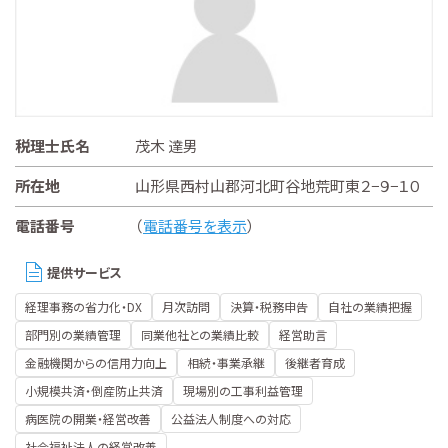
税理士氏名
茂木 達男
所在地
山形県西村山郡河北町谷地荒町東２−９−１０
電話番号
（
電話番号を表示
）
提供サービス
経理事務の省力化・DX
月次訪問
決算・税務申告
自社の業績把握
部門別の業績管理
同業他社との業績比較
経営助言
金融機関からの信用力向上
相続・事業承継
後継者育成
小規模共済・倒産防止共済
現場別の工事利益管理
病医院の開業・経営改善
公益法人制度への対応
社会福祉法人の経営改善