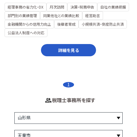
経理事務の省力化・DX
月次訪問
決算・税務申告
自社の業績把握
部門別の業績管理
同業他社との業績比較
経営助言
金融機関からの信用力向上
後継者育成
小規模共済・倒産防止共済
公益法人制度への対応
詳細を見る
1
税理士事務所を探す