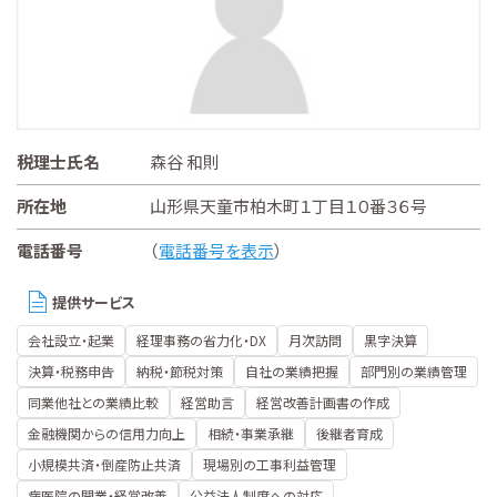
税理士氏名
森谷 和則
所在地
山形県天童市柏木町１丁目１０番３６号
電話番号
（
電話番号を表示
）
提供サービス
会社設立・起業
経理事務の省力化・DX
月次訪問
黒字決算
決算・税務申告
納税・節税対策
自社の業績把握
部門別の業績管理
同業他社との業績比較
経営助言
経営改善計画書の作成
金融機関からの信用力向上
相続・事業承継
後継者育成
小規模共済・倒産防止共済
現場別の工事利益管理
病医院の開業・経営改善
公益法人制度への対応