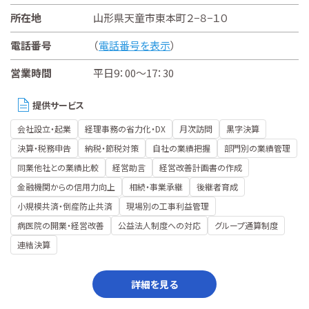
所在地
山形県天童市東本町２−８−１０
電話番号
（
電話番号を表示
）
営業時間
平日9：00～17：30
提供サービス
会社設立・起業
経理事務の省力化・DX
月次訪問
黒字決算
決算・税務申告
納税・節税対策
自社の業績把握
部門別の業績管理
同業他社との業績比較
経営助言
経営改善計画書の作成
金融機関からの信用力向上
相続・事業承継
後継者育成
小規模共済・倒産防止共済
現場別の工事利益管理
病医院の開業・経営改善
公益法人制度への対応
グループ通算制度
連結決算
詳細を見る