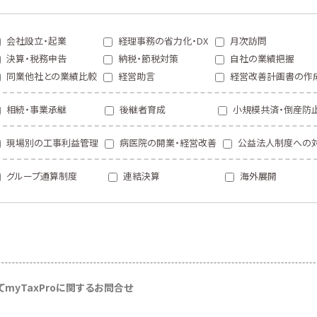
会社設立・起業
経理事務の省力化・DX
月次訪問
決算・税務申告
納税・節税対策
自社の業績把握
同業他社との業績比較
経営助言
経営改善計画書の作
相続・事業承継
後継者育成
小規模共済・倒産防
現場別の工事利益管理
病医院の開業・経営改善
公益法人制度への
グループ通算制度
連結決算
海外展開
て
myTaxProに関するお問合せ