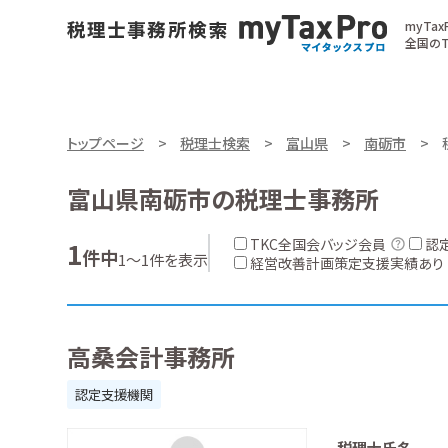
myTa
全国のT
トップページ
税理士検索
富山県
南砺市
富山県南砺市の税理士事務所
TKC全国会バッジ会員
認
1
件中
1～1件を表示
経営改善計画策定支援実績あり
高桑会計事務所
認定支援機関
税理士氏名