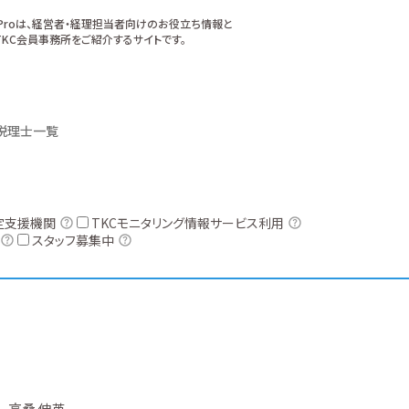
xProは、経営者・経理担当者向けのお役立ち情報と
KC会員事務所をご紹介するサイトです。
税理士一覧
定支援機関
TKCモニタリング情報サービス利用
スタッフ募集中
高桑 伸英