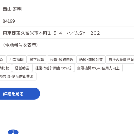
西山 寿明
84199
東京都東久留米市本町１−５−４ ハイムＳＹ ２０２
（
電話番号を表示
）
DX
月次訪問
黒字決算
決算・税務申告
納税・節税対策
自社の業績把握
績比較
経営助言
経営改善計画書の作成
金融機関からの信用力向上
模共済・倒産防止共済
詳細を見る
1