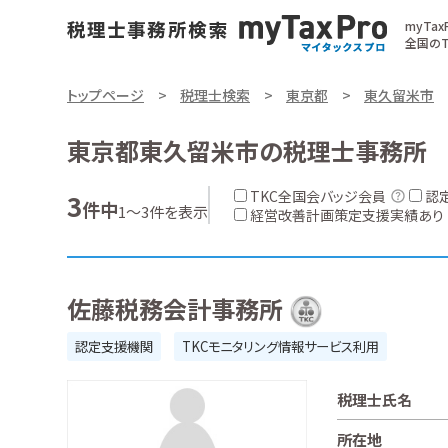
myTa
全国のT
トップページ
税理士検索
東京都
東久留米市
東京都東久留米市の税理士事務所
TKC全国会バッジ会員
認
3
件中
1～3件を表示
経営改善計画策定支援実績あり
佐藤税務会計事務所
認定支援機関
TKCモニタリング情報サービス利用
税理士氏名
所在地