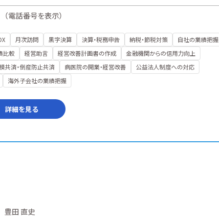
（
電話番号を表示
）
DX
月次訪問
黒字決算
決算・税務申告
納税・節税対策
自社の業績把握
績比較
経営助言
経営改善計画書の作成
金融機関からの信用力向上
模共済・倒産防止共済
病医院の開業・経営改善
公益法人制度への対応
海外子会社の業績把握
詳細を見る
豊田 直史