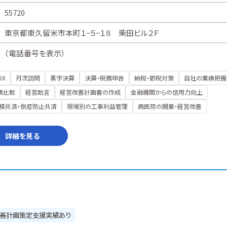
55720
東京都東久留米市本町１−５−１８ 柴田ビル２Ｆ
（
電話番号を表示
）
DX
月次訪問
黒字決算
決算・税務申告
納税・節税対策
自社の業績把握
績比較
経営助言
経営改善計画書の作成
金融機関からの信用力向上
模共済・倒産防止共済
現場別の工事利益管理
病医院の開業・経営改善
詳細を見る
善計画策定支援実績あり