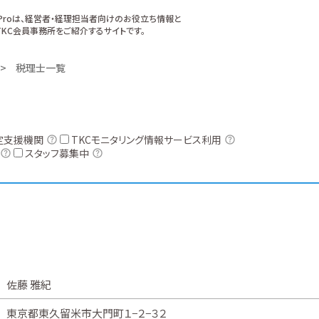
xProは、経営者・経理担当者向けのお役立ち情報と
KC会員事務所をご紹介するサイトです。
税理士一覧
定支援機関
TKCモニタリング情報サービス利用
スタッフ募集中
佐藤 雅紀
東京都東久留米市大門町１−２−３２