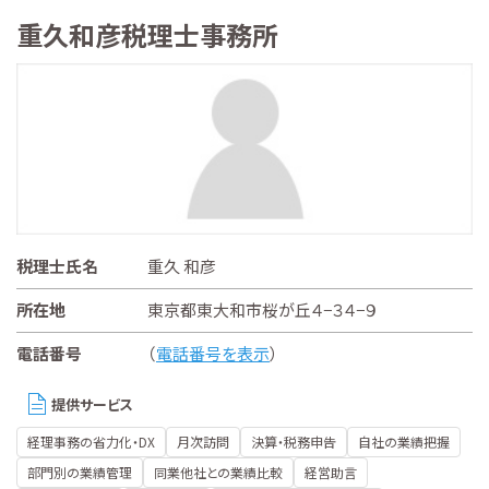
重久和彦税理士事務所
税理士氏名
重久 和彦
所在地
東京都東大和市桜が丘４−３４−９
電話番号
（
電話番号を表示
）
提供サービス
経理事務の省力化・DX
月次訪問
決算・税務申告
自社の業績把握
部門別の業績管理
同業他社との業績比較
経営助言