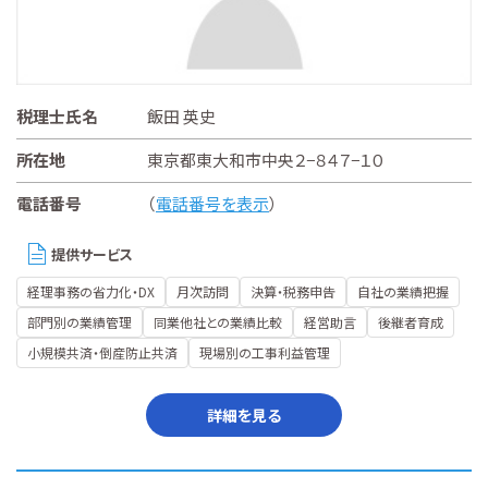
税理士氏名
飯田 英史
所在地
東京都東大和市中央２−８４７−１０
電話番号
（
電話番号を表示
）
提供サービス
経理事務の省力化・DX
月次訪問
決算・税務申告
自社の業績把握
部門別の業績管理
同業他社との業績比較
経営助言
後継者育成
小規模共済・倒産防止共済
現場別の工事利益管理
詳細を見る