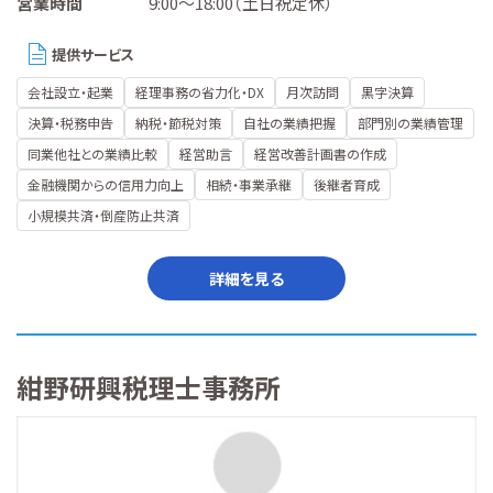
営業時間
9:00～18:00（土日祝定休）
提供サービス
会社設立・起業
経理事務の省力化・DX
月次訪問
黒字決算
決算・税務申告
納税・節税対策
自社の業績把握
部門別の業績管理
同業他社との業績比較
経営助言
経営改善計画書の作成
金融機関からの信用力向上
相続・事業承継
後継者育成
小規模共済・倒産防止共済
詳細を見る
紺野研興税理士事務所