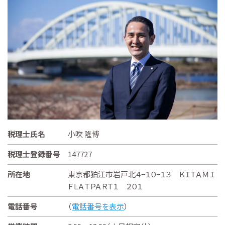
税理士氏名
小吹 隆博
税理士登録番号
147727
所在地
東京都狛江市岩戸北４−１０−１３ ＫＩＴＡＭＩ
ＦＬＡＴＰＡＲＴ１ ２０１
電話番号
（
電話番号を表示
）