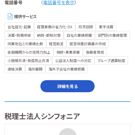
電話番号
（
電話番号を表示
）
提供サービス
会社設立・起業
経理事務の省力化・DX
月次訪問
黒字決算
決算・税務申告
納税・節税対策
自社の業績把握
部門別の業績管理
同業他社との業績比較
経営助言
経営改善計画書の作成
金融機関からの信用力向上
相続・事業承継
後継者育成
小規模共済・倒産防止共済
公益法人制度への対応
グループ通算制度
連結決算
海外展開
海外子会社の業績把握
詳細を見る
税理士法人シンフォニア