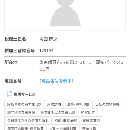
税理士氏名
吉田 博之
税理士登録番号
120162
所在地
東京都調布市布田２−３６−１ 調布パークス３
０１号
電話番号
（
電話番号を表示
）
提供サービス
経理事務の省力化・DX
月次訪問
決算・税務申告
自社の業績把握
部門別の業績管理
同業他社との業績比較
経営助言
金融機関からの信用力向上
相続・事業承継
後継者育成
病医院の開業・経営改善
グループ通算制度
連結決算