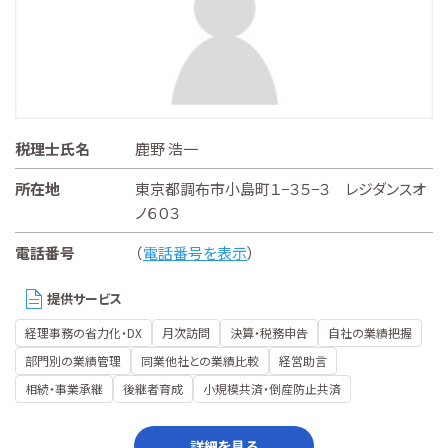
税理士氏名
鹿野 浩一
所在地
東京都調布市小島町１−３５−３ レジダンスオ
ノ６０３
電話番号
（
電話番号を表示
）
提供サービス
経理事務の省力化・DX
月次訪問
決算・税務申告
自社の業績把握
部門別の業績管理
同業他社との業績比較
経営助言
相続・事業承継
後継者育成
小規模共済・倒産防止共済
詳細を見る