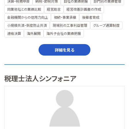
決算・税務申告
納税・節税対策
自社の業績把握
部門別の業績管理
同業他社との業績比較
経営助言
経営改善計画書の作成
金融機関からの信用力向上
相続・事業承継
後継者育成
小規模共済・倒産防止共済
現場別の工事利益管理
グループ通算制度
連結決算
海外展開
海外子会社の業績把握
詳細を見る
税理士法人シンフォニア