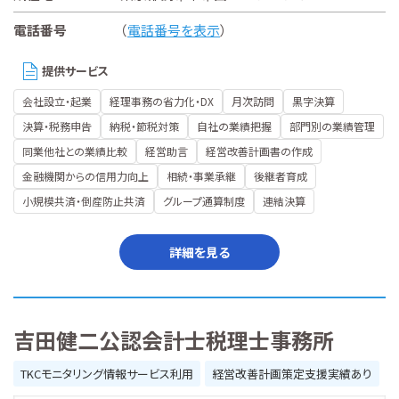
電話番号
（
電話番号を表示
）
提供サービス
会社設立・起業
経理事務の省力化・DX
月次訪問
黒字決算
決算・税務申告
納税・節税対策
自社の業績把握
部門別の業績管理
同業他社との業績比較
経営助言
経営改善計画書の作成
金融機関からの信用力向上
相続・事業承継
後継者育成
小規模共済・倒産防止共済
グループ通算制度
連結決算
詳細を見る
吉田健二公認会計士税理士事務所
TKCモニタリング情報サービス利用
経営改善計画策定支援実績あり