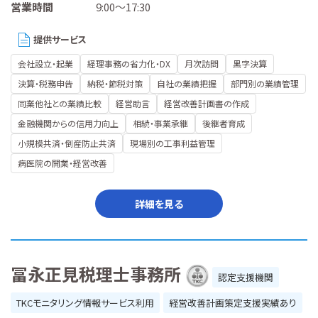
営業時間
9:00～17:30
提供サービス
会社設立・起業
経理事務の省力化・DX
月次訪問
黒字決算
決算・税務申告
納税・節税対策
自社の業績把握
部門別の業績管理
同業他社との業績比較
経営助言
経営改善計画書の作成
金融機関からの信用力向上
相続・事業承継
後継者育成
小規模共済・倒産防止共済
現場別の工事利益管理
病医院の開業・経営改善
詳細を見る
冨永正見税理士事務所
認定支援機関
TKCモニタリング情報サービス利用
経営改善計画策定支援実績あり