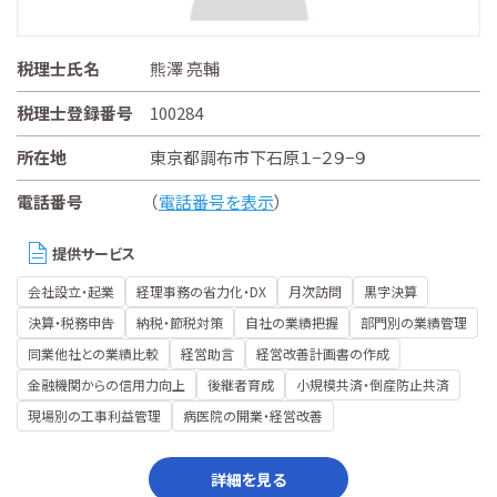
税理士氏名
熊澤 亮輔
税理士登録番号
100284
所在地
東京都調布市下石原１−２９−９
電話番号
（
電話番号を表示
）
提供サービス
会社設立・起業
経理事務の省力化・DX
月次訪問
黒字決算
決算・税務申告
納税・節税対策
自社の業績把握
部門別の業績管理
同業他社との業績比較
経営助言
経営改善計画書の作成
金融機関からの信用力向上
後継者育成
小規模共済・倒産防止共済
現場別の工事利益管理
病医院の開業・経営改善
詳細を見る