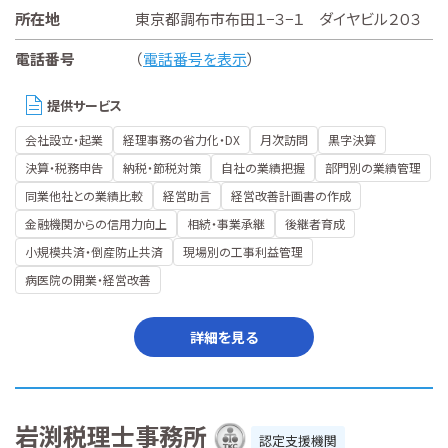
所在地
東京都調布市布田１−３−１ ダイヤビル２０３
電話番号
（
電話番号を表示
）
提供サービス
会社設立・起業
経理事務の省力化・DX
月次訪問
黒字決算
決算・税務申告
納税・節税対策
自社の業績把握
部門別の業績管理
同業他社との業績比較
経営助言
経営改善計画書の作成
金融機関からの信用力向上
相続・事業承継
後継者育成
小規模共済・倒産防止共済
現場別の工事利益管理
病医院の開業・経営改善
詳細を見る
岩渕税理士事務所
認定支援機関