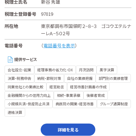
税理士氏名
新谷 秀雄
税理士登録番号
97019
所在地
東京都調布市国領町２−８−３ ゴコウエテルナ
ーレＡ−５０２号
電話番号
（
電話番号を表示
）
提供サービス
会社設立・起業
経理事務の省力化・DX
月次訪問
黒字決算
決算・税務申告
納税・節税対策
自社の業績把握
部門別の業績管理
同業他社との業績比較
経営助言
経営改善計画書の作成
金融機関からの信用力向上
相続・事業承継
後継者育成
小規模共済・倒産防止共済
病医院の開業・経営改善
グループ通算制度
連結決算
詳細を見る