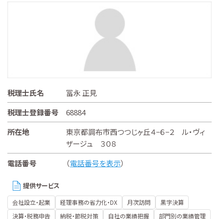
税理士氏名
冨永 正見
税理士登録番号
68884
所在地
東京都調布市西つつじヶ丘４−６−２ ル・ヴィ
ザージュ ３０８
電話番号
（
電話番号を表示
）
提供サービス
会社設立・起業
経理事務の省力化・DX
月次訪問
黒字決算
決算・税務申告
納税・節税対策
自社の業績把握
部門別の業績管理