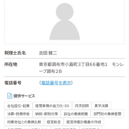
税理士氏名
吉田 健二
所在地
東京都調布市小島町３丁目６６番地１ モンレ
ーブ調布２Ｂ
電話番号
（
電話番号を表示
）
提供サービス
会社設立・起業
経理事務の省力化・DX
月次訪問
黒字決算
決算・税務申告
納税・節税対策
自社の業績把握
部門別の業績管理
同業他社との業績比較
経営助言
経営改善計画書の作成