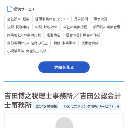
提供サービス
会社設立・起業
経理事務の省力化・DX
月次訪問
黒字決算
決算・税務申告
納税・節税対策
自社の業績把握
部門別の業績管理
同業他社との業績比較
経営助言
経営改善計画書の作成
金融機関からの信用力向上
相続・事業承継
後継者育成
小規模共済・倒産防止共済
詳細を見る
吉田博之税理士事務所／吉田公認会計
士事務所
認定支援機関
TKCモニタリング情報サービス利用