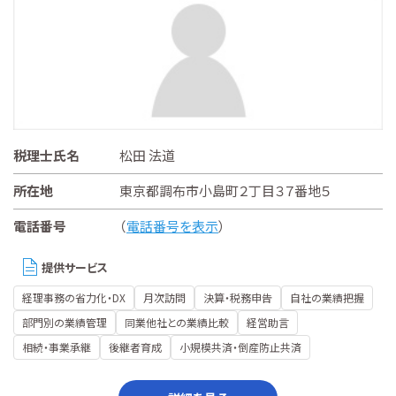
税理士氏名
松田 法道
所在地
東京都調布市小島町２丁目３７番地５
電話番号
（
電話番号を表示
）
提供サービス
経理事務の省力化・DX
月次訪問
決算・税務申告
自社の業績把握
部門別の業績管理
同業他社との業績比較
経営助言
相続・事業承継
後継者育成
小規模共済・倒産防止共済