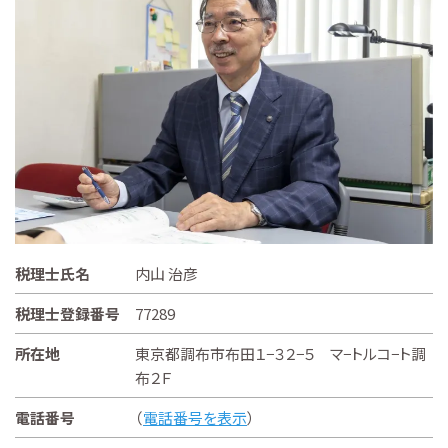
税理士氏名
内山 治彦
税理士登録番号
77289
所在地
東京都調布市布田１−３２−５ マ−トルコ−ト調
布２Ｆ
電話番号
（
電話番号を表示
）