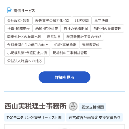
提供サービス
会社設立・起業
経理事務の省力化・DX
月次訪問
黒字決算
決算・税務申告
納税・節税対策
自社の業績把握
部門別の業績管理
同業他社との業績比較
経営助言
経営改善計画書の作成
金融機関からの信用力向上
相続・事業承継
後継者育成
小規模共済・倒産防止共済
現場別の工事利益管理
公益法人制度への対応
詳細を見る
西山実税理士事務所
認定支援機関
TKCモニタリング情報サービス利用
経営改善計画策定支援実績あり