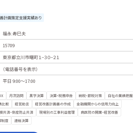
善計画策定支援実績あり
福永 寿巳夫
15709
東京都立川市曙町１−３０−２１
（
電話番号を表示
）
平日 9:00～17:00
DX
月次訪問
黒字決算
決算・税務申告
納税・節税対策
自社の業績把握
績比較
経営助言
経営改善計画書の作成
金融機関からの信用力向上
模共済・倒産防止共済
現場別の工事利益管理
病医院の開業・経営改善
算制度
連結決算