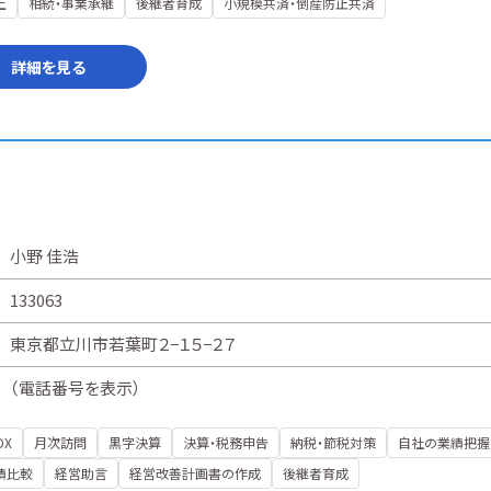
上
相続・事業承継
後継者育成
小規模共済・倒産防止共済
詳細を見る
小野 佳浩
133063
東京都立川市若葉町２−１５−２７
（
電話番号を表示
）
DX
月次訪問
黒字決算
決算・税務申告
納税・節税対策
自社の業績把握
績比較
経営助言
経営改善計画書の作成
後継者育成