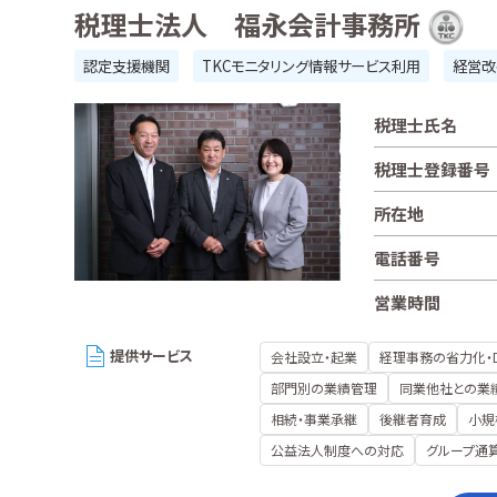
税理士法人 福永会計事務所
認定支援機関
TKCモニタリング情報サービス利用
経営改
税理士氏名
税理士登録番号
所在地
電話番号
営業時間
提供サービス
会社設立・起業
経理事務の省力化・
部門別の業績管理
同業他社との業
相続・事業承継
後継者育成
小規
公益法人制度への対応
グループ通