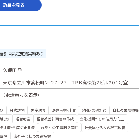
詳細を見る
善計画策定支援実績あり
久保田 啓一
東京都立川市高松町２−２７−２７ ＴＢＫ高松第２ビル２０１号室
（
電話番号を表示
）
DX
月次訪問
黒字決算
決算・税務申告
納税・節税対策
自社の業績把握
績比較
経営助言
経営改善計画書の作成
金融機関からの信用力向上
模共済・倒産防止共済
現場別の工事利益管理
社会福祉法人の経営改善
展開
海外子会社の業績把握