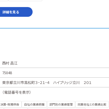
詳細を見る
西村 昌江
75048
東京都立川市高松町３−２１−４ ハイブリッジ立川 ２０１
（
電話番号を表示
）
決算・税務申告
自社の業績把握
部門別の業績管理
同業他社との業績比較