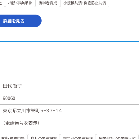
上
相続・事業承継
後継者育成
小規模共済・倒産防止共済
詳細を見る
田代 智子
90060
東京都立川市栄町５−３７−１４
（
電話番号を表示
）
決算・税務申告
自社の業績把握
部門別の業績管理
同業他社との業績比較