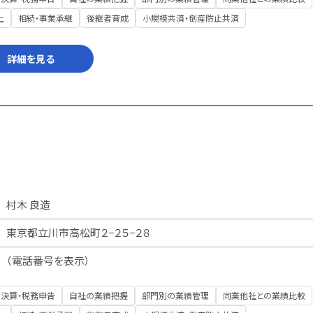
上
相続・事業承継
後継者育成
小規模共済・倒産防止共済
詳細を見る
村木 良造
東京都立川市高松町２−２５−２８
（
電話番号を表示
）
決算・税務申告
自社の業績把握
部門別の業績管理
同業他社との業績比較