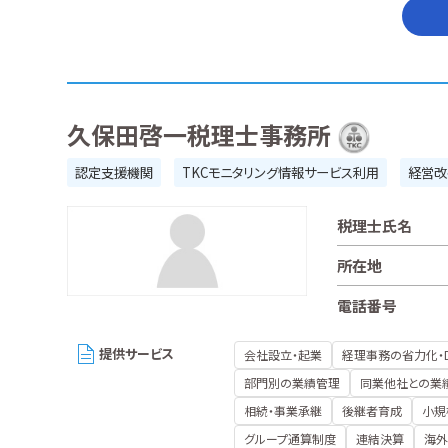
久保田啓一税理士事務所
認定支援機関
TKCモニタリング情報サービス利用
経営改
税理士氏名
所在地
電話番号
提供サービス
会社設立・起業
経理事務の省力化・
部門別の業績管理
同業他社との業
相続・事業承継
後継者育成
小規
グループ通算制度
連結決算
海外