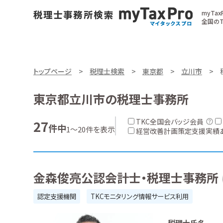
myTa
全国のT
トップページ
税理士検索
東京都
立川市
東京都立川市の税理士事務所
TKC全国会バッジ会員
27
件中
1～20件を表示
経営改善計画策定支援実績
金森俊亮公認会計士・税理士事務所
認定支援機関
TKCモニタリング情報サービス利用
税理士氏名