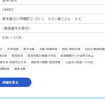
144422
東京都立川市曙町２−２５−１ カクニ第二ビル ３−Ｃ
（
電話番号を表示
）
9:30 ～ 17:30
DX
月次訪問
黒字決算
決算・税務申告
納税・節税対策
自社の業績把握
績比較
経営助言
経営改善計画書の作成
金融機関からの信用力向上
模共済・倒産防止共済
病医院の開業・経営改善
公益法人制度への対応
通算制度
連結決算
詳細を見る