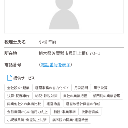
税理士氏名
小松 幸嗣
所在地
栃木県芳賀郡市貝町上根６７０−１
電話番号
（
電話番号を表示
）
提供サービス
会社設立・起業
経理事務の省力化・DX
月次訪問
黒字決算
決算・税務申告
納税・節税対策
自社の業績把握
部門別の業績管理
同業他社との業績比較
経営助言
経営改善計画書の作成
金融機関からの信用力向上
相続・事業承継
後継者育成
小規模共済・倒産防止共済
病医院の開業・経営改善