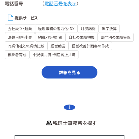
電話番号
（
電話番号を表示
）
提供サービス
会社設立・起業
経理事務の省力化・DX
月次訪問
黒字決算
決算・税務申告
納税・節税対策
自社の業績把握
部門別の業績管理
同業他社との業績比較
経営助言
経営改善計画書の作成
後継者育成
小規模共済・倒産防止共済
詳細を見る
1
税理士事務所を探す