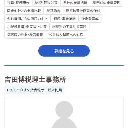
決算・税務申告
納税・節税対策
自社の業績把握
部門別の業績管理
同業他社との業績比較
経営助言
経営改善計画書の作成
金融機関からの信用力向上
相続・事業承継
後継者育成
小規模共済・倒産防止共済
現場別の工事利益管理
病医院の開業・経営改善
公益法人制度への対応
詳細を見る
吉田博税理士事務所
TKCモニタリング情報サービス利用