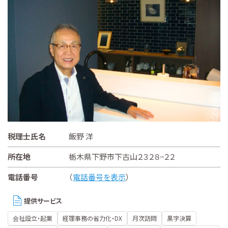
税理士氏名
飯野 洋
所在地
栃木県下野市下古山２３２８−２２
電話番号
（
電話番号を表示
）
提供サービス
会社設立・起業
経理事務の省力化・DX
月次訪問
黒字決算