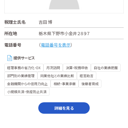
税理士氏名
吉田 博
所在地
栃木県下野市小金井２８９７
電話番号
（
電話番号を表示
）
提供サービス
経理事務の省力化・DX
月次訪問
決算・税務申告
自社の業績把握
部門別の業績管理
同業他社との業績比較
経営助言
金融機関からの信用力向上
相続・事業承継
後継者育成
小規模共済・倒産防止共済
詳細を見る