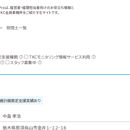
xProは、経営者・経理担当者向けのお役立ち情報と
KC会員事務所をご紹介するサイトです。
税理士一覧
定支援機関
TKCモニタリング情報サービス利用
スタッフ募集中
善計画策定支援実績あり
中島 孝浩
栃木県那須烏山市金井１−１２−１６