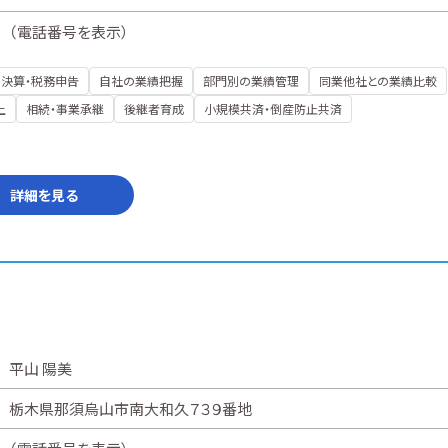
（
電話番号を表示
）
決算・税務申告
自社の業績把握
部門別の業績管理
同業他社との業績比較
上
相続・事業承継
後継者育成
小規模共済・倒産防止共済
詳細を見る
平山 陽美
栃木県那須烏山市南大和久７３９番地