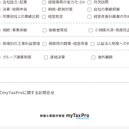
会社設立・起業
経理事務の省力化・DX
月次訪問
決算・税務申告
納税・節税対策
自社の業績把握
同業他社との業績比較
経営助言
経営改善計画書の作
相続・事業承継
後継者育成
小規模共済・倒産防
現場別の工事利益管理
病医院の開業・経営改善
公益法人制度への
グループ通算制度
連結決算
海外展開
て
myTaxProに関するお問合せ