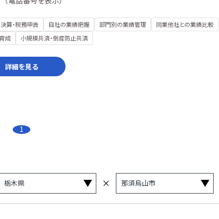
（
電話番号を表示
）
決算・税務申告
自社の業績把握
部門別の業績管理
同業他社との業績比較
育成
小規模共済・倒産防止共済
詳細を見る
1