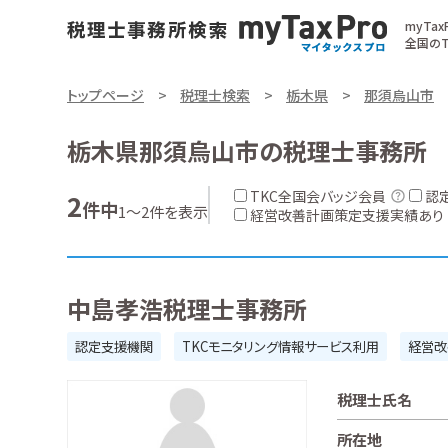
myTa
全国のT
トップページ
税理士検索
栃木県
那須烏山市
栃木県那須烏山市の税理士事務所
TKC全国会バッジ会員
認
2
件中
1～2件を表示
経営改善計画策定支援実績あり
中島孝浩税理士事務所
認定支援機関
TKCモニタリング情報サービス利用
経営改
税理士氏名
所在地