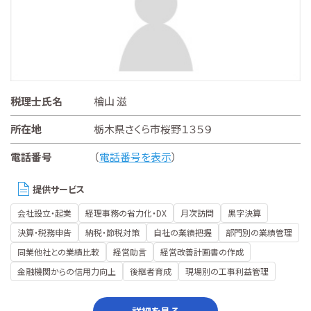
税理士氏名
檜山 滋
所在地
栃木県さくら市桜野１３５９
電話番号
（
電話番号を表示
）
提供サービス
会社設立・起業
経理事務の省力化・DX
月次訪問
黒字決算
決算・税務申告
納税・節税対策
自社の業績把握
部門別の業績管理
同業他社との業績比較
経営助言
経営改善計画書の作成
金融機関からの信用力向上
後継者育成
現場別の工事利益管理
詳細を見る