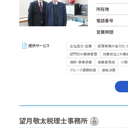
所在地
電話番号
営業時間
提供サービス
会社設立・起業
経理事務の省力化・
部門別の業績管理
同業他社との業
相続・事業承継
後継者育成
小規
グループ通算制度
連結決算
望月敬太税理士事務所