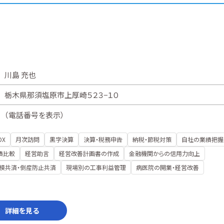
川島 充也
栃木県那須塩原市上厚崎５２３−１０
（
電話番号を表示
）
DX
月次訪問
黒字決算
決算・税務申告
納税・節税対策
自社の業績把握
績比較
経営助言
経営改善計画書の作成
金融機関からの信用力向上
模共済・倒産防止共済
現場別の工事利益管理
病医院の開業・経営改善
詳細を見る