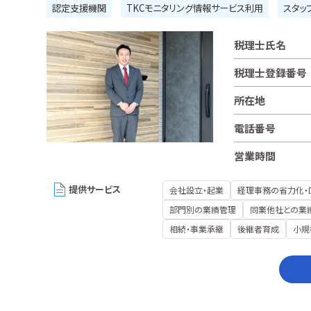
認定支援機関
TKCモニタリング情報サービス利用
スタッ
税理士氏名
税理士登録番号
所在地
電話番号
営業時間
提供サービス
会社設立・起業
経理事務の省力化・
部門別の業績管理
同業他社との業
相続・事業承継
後継者育成
小規