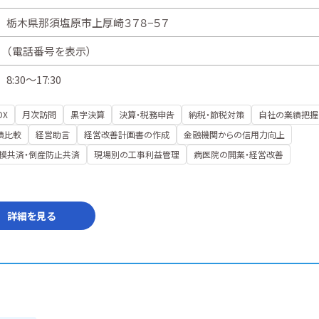
栃木県那須塩原市上厚崎３７８−５７
（
電話番号を表示
）
8:30～17:30
DX
月次訪問
黒字決算
決算・税務申告
納税・節税対策
自社の業績把握
績比較
経営助言
経営改善計画書の作成
金融機関からの信用力向上
模共済・倒産防止共済
現場別の工事利益管理
病医院の開業・経営改善
詳細を見る