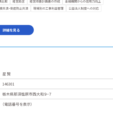
績比較
経営助言
経営改善計画書の作成
金融機関からの信用力向上
模共済・倒産防止共済
現場別の工事利益管理
公益法人制度への対応
詳細を見る
星 賢
146301
栃木県那須塩原市西大和９−７
（
電話番号を表示
）