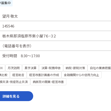
フ募集中
望月 敬太
145546
栃木県那須塩原市東小屋７６−３２
（
電話番号を表示
）
受付時間 8:30～17:00
DX
月次訪問
黒字決算
決算・税務申告
納税・節税対策
自社の業績把握
績比較
経営助言
経営改善計画書の作成
金融機関からの信用力向上
模共済・倒産防止共済
病医院の開業・経営改善
詳細を見る