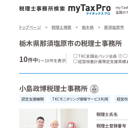
myTa
全国のT
トップページ
税理士検索
栃木県
那須塩原市
栃木県那須塩原市の税理士事務所
TKC全国会バッジ会員
10
件中
1～10件を表示
経営改善計画策定支援実績
小島政博税理士事務所
認定支援機関
TKCモニタリング情報サービス利用
経営改
税理士氏名
税理士登録番号