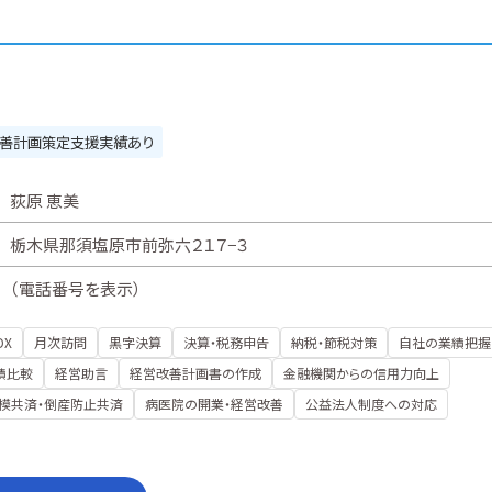
善計画策定支援実績あり
荻原 恵美
栃木県那須塩原市前弥六２１７−３
（
電話番号を表示
）
DX
月次訪問
黒字決算
決算・税務申告
納税・節税対策
自社の業績把握
績比較
経営助言
経営改善計画書の作成
金融機関からの信用力向上
模共済・倒産防止共済
病医院の開業・経営改善
公益法人制度への対応