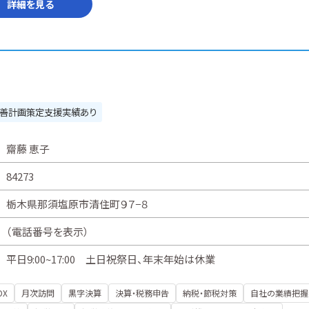
詳細を見る
善計画策定支援実績あり
齋藤 恵子
84273
栃木県那須塩原市清住町９７−８
（
電話番号を表示
）
平日9:00~17:00 土日祝祭日、年末年始は休業
DX
月次訪問
黒字決算
決算・税務申告
納税・節税対策
自社の業績把握