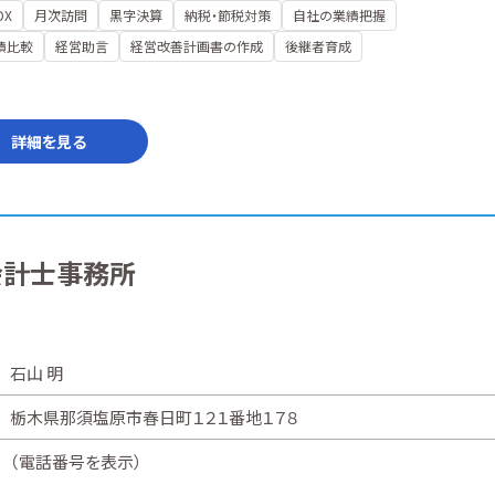
DX
月次訪問
黒字決算
納税・節税対策
自社の業績把握
績比較
経営助言
経営改善計画書の作成
後継者育成
詳細を見る
会計士事務所
石山 明
栃木県那須塩原市春日町１２１番地１７８
（
電話番号を表示
）