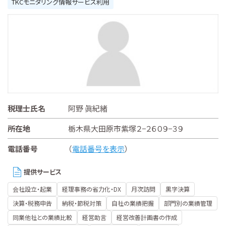
TKCモニタリング情報サービス利用
税理士氏名
阿野 眞紀緒
所在地
栃木県大田原市紫塚２−２６０９−３９
電話番号
（
電話番号を表示
）
提供サービス
会社設立・起業
経理事務の省力化・DX
月次訪問
黒字決算
決算・税務申告
納税・節税対策
自社の業績把握
部門別の業績管理
同業他社との業績比較
経営助言
経営改善計画書の作成