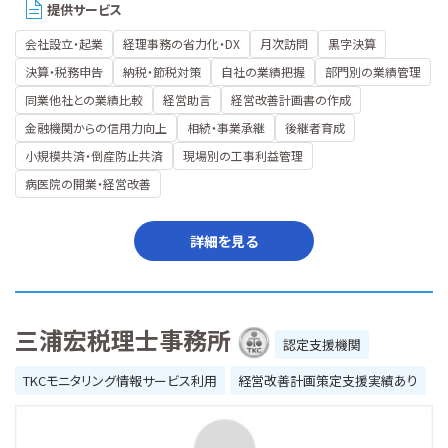
提供サービス
会社設立・起業
経理事務の省力化・DX
月次訪問
黒字決算
決算・税務申告
納税・節税対策
自社の業績把握
部門別の業績管理
同業他社との業績比較
経営助言
経営改善計画書の作成
金融機関からの信用力向上
相続・事業承継
後継者育成
小規模共済・倒産防止共済
現場別の工事利益管理
病医院の開業・経営改善
詳細を見る
三浦宏税理士事務所
認定支援機関
TKCモニタリング情報サービス利用
経営改善計画策定支援実績あり