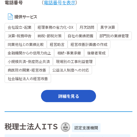
電話番号
（
電話番号を表示
）
提供サービス
会社設立・起業
経理事務の省力化・DX
月次訪問
黒字決算
決算・税務申告
納税・節税対策
自社の業績把握
部門別の業績管理
同業他社との業績比較
経営助言
経営改善計画書の作成
金融機関からの信用力向上
相続・事業承継
後継者育成
小規模共済・倒産防止共済
現場別の工事利益管理
病医院の開業・経営改善
公益法人制度への対応
社会福祉法人の経営改善
詳細を見る
税理士法人ＩＴＳ
認定支援機関