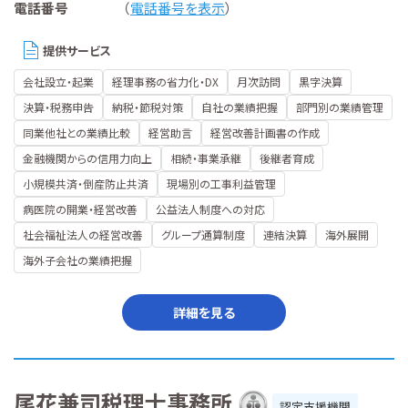
電話番号
（
電話番号を表示
）
提供サービス
会社設立・起業
経理事務の省力化・DX
月次訪問
黒字決算
決算・税務申告
納税・節税対策
自社の業績把握
部門別の業績管理
同業他社との業績比較
経営助言
経営改善計画書の作成
金融機関からの信用力向上
相続・事業承継
後継者育成
小規模共済・倒産防止共済
現場別の工事利益管理
病医院の開業・経営改善
公益法人制度への対応
社会福祉法人の経営改善
グループ通算制度
連結決算
海外展開
海外子会社の業績把握
詳細を見る
尾花兼司税理士事務所
認定支援機関