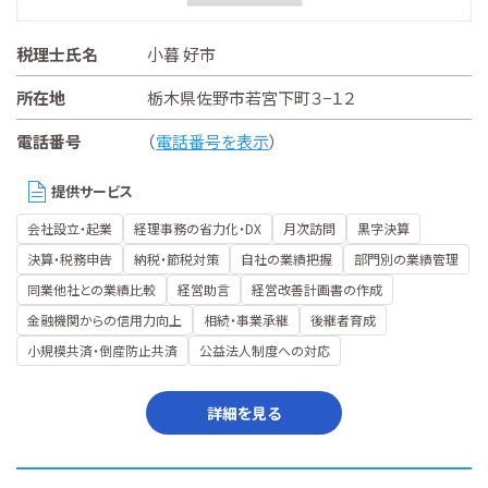
税理士氏名
小暮 好市
所在地
栃木県佐野市若宮下町３−１２
電話番号
（
電話番号を表示
）
提供サービス
会社設立・起業
経理事務の省力化・DX
月次訪問
黒字決算
決算・税務申告
納税・節税対策
自社の業績把握
部門別の業績管理
同業他社との業績比較
経営助言
経営改善計画書の作成
金融機関からの信用力向上
相続・事業承継
後継者育成
小規模共済・倒産防止共済
公益法人制度への対応
詳細を見る