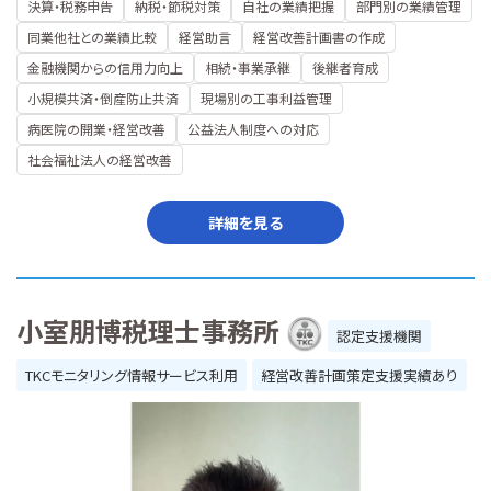
決算・税務申告
納税・節税対策
自社の業績把握
部門別の業績管理
同業他社との業績比較
経営助言
経営改善計画書の作成
金融機関からの信用力向上
相続・事業承継
後継者育成
小規模共済・倒産防止共済
現場別の工事利益管理
病医院の開業・経営改善
公益法人制度への対応
社会福祉法人の経営改善
詳細を見る
小室朋博税理士事務所
認定支援機関
TKCモニタリング情報サービス利用
経営改善計画策定支援実績あり