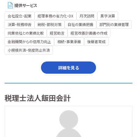
提供サービス
会社設立・起業
経理事務の省力化・DX
月次訪問
黒字決算
決算・税務申告
納税・節税対策
自社の業績把握
部門別の業績管理
同業他社との業績比較
経営助言
経営改善計画書の作成
金融機関からの信用力向上
相続・事業承継
後継者育成
小規模共済・倒産防止共済
詳細を見る
税理士法人飯田会計