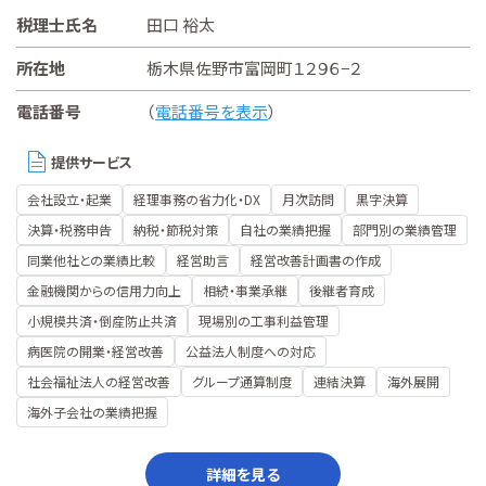
税理士氏名
田口 裕太
所在地
栃木県佐野市富岡町１２９６−２
電話番号
（
電話番号を表示
）
提供サービス
会社設立・起業
経理事務の省力化・DX
月次訪問
黒字決算
決算・税務申告
納税・節税対策
自社の業績把握
部門別の業績管理
同業他社との業績比較
経営助言
経営改善計画書の作成
金融機関からの信用力向上
相続・事業承継
後継者育成
小規模共済・倒産防止共済
現場別の工事利益管理
病医院の開業・経営改善
公益法人制度への対応
社会福祉法人の経営改善
グループ通算制度
連結決算
海外展開
海外子会社の業績把握
詳細を見る