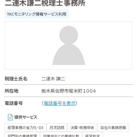
二連木謙二税理士事務所
TKCモニタリング情報サービス利用
税理士氏名
二連木 謙二
所在地
栃木県佐野市堀米町１００４
電話番号
（
電話番号を表示
）
提供サービス
経理事務の省力化・DX
月次訪問
決算・税務申告
自社の業績把握
部門別の業績管理
同業他社との業績比較
経営助言