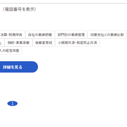
（
電話番号を表示
）
決算・税務申告
自社の業績把握
部門別の業績管理
同業他社との業績比較
上
相続・事業承継
後継者育成
小規模共済・倒産防止共済
人の経営改善
詳細を見る
1