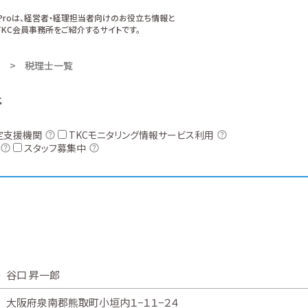
xProは、経営者・経理担当者向けのお役立ち情報と
KC会員事務所をご紹介するサイトです。
税理士一覧
所
定支援機関
TKCモニタリング情報サービス利用
スタッフ募集中
谷口 昇一郎
大阪府泉南郡熊取町小垣内１−１１−２４