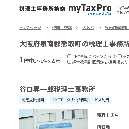
myTa
全国のT
トップページ
税理士検索
大阪府
泉南郡熊取町
大阪府泉南郡熊取町の税理士事務
TKC全国会バッジ会員
認
1
件中
1～1件を表示
経営改善計画策定支援実績あり
谷口昇一郎税理士事務所
認定支援機関
TKCモニタリング情報サービス利用
税理士氏名
所在地