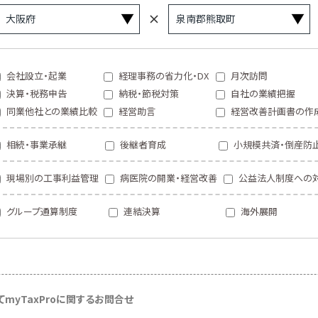
会社設立・起業
経理事務の省力化・DX
月次訪問
決算・税務申告
納税・節税対策
自社の業績把握
同業他社との業績比較
経営助言
経営改善計画書の作
相続・事業承継
後継者育成
小規模共済・倒産防
現場別の工事利益管理
病医院の開業・経営改善
公益法人制度への
グループ通算制度
連結決算
海外展開
て
myTaxProに関するお問合せ