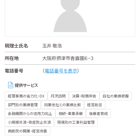
税理士氏名
玉井 敬浩
所在地
大阪府摂津市香露園６−３
電話番号
（
電話番号を表示
）
提供サービス
経理事務の省力化・DX
月次訪問
決算・税務申告
自社の業績把握
部門別の業績管理
同業他社との業績比較
経営助言
金融機関からの信用力向上
相続・事業承継
後継者育成
小規模共済・倒産防止共済
現場別の工事利益管理
病医院の開業・経営改善