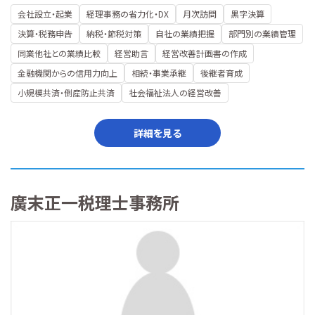
会社設立・起業
経理事務の省力化・DX
月次訪問
黒字決算
決算・税務申告
納税・節税対策
自社の業績把握
部門別の業績管理
同業他社との業績比較
経営助言
経営改善計画書の作成
金融機関からの信用力向上
相続・事業承継
後継者育成
小規模共済・倒産防止共済
社会福祉法人の経営改善
詳細を見る
廣末正一税理士事務所