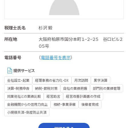
税理士氏名
杉沢 毅
所在地
大阪府柏原市国分本町１−２−２５ 谷口ビル２
０５号
電話番号
（
電話番号を表示
）
提供サービス
会社設立・起業
経理事務の省力化・DX
月次訪問
黒字決算
決算・税務申告
納税・節税対策
自社の業績把握
部門別の業績管理
同業他社との業績比較
経営助言
経営改善計画書の作成
金融機関からの信用力向上
相続・事業承継
後継者育成
小規模共済・倒産防止共済