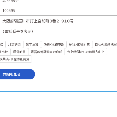
100595
大阪府寝屋川市打上宮前町３番２−９１０号
（
電話番号を表示
）
DX
月次訪問
黒字決算
決算・税務申告
納税・節税対策
自社の業績把握
績比較
経営助言
経営改善計画書の作成
金融機関からの信用力向上
模共済・倒産防止共済
詳細を見る