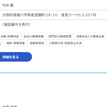
竹井 繁
大阪府寝屋川市東香里園町２９−１０ 香里カーサヒル２０７号
（
電話番号を表示
）
決算・税務申告
自社の業績把握
部門別の業績管理
同業他社との業績比較
上
相続・事業承継
後継者育成
小規模共済・倒産防止共済
詳細を見る
大榮 岳史