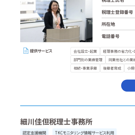
税理士登録番号
所在地
電話番号
提供サービス
会社設立・起業
経理事務の省力化・
部門別の業績管理
同業他社との業
相続・事業承継
後継者育成
小規
細川佳但税理士事務所
認定支援機関
TKCモニタリング情報サービス利用