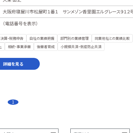
大阪府寝屋川市松屋町１番１ サンメゾン香里園エルグレース９１２
（
電話番号を表示
）
決算・税務申告
自社の業績把握
部門別の業績管理
同業他社との業績比較
上
相続・事業承継
後継者育成
小規模共済・倒産防止共済
詳細を見る
1