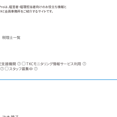
xProは、経営者・経理担当者向けのお役立ち情報と
KC会員事務所をご紹介するサイトです。
税理士一覧
定支援機関
TKCモニタリング情報サービス利用
スタッフ募集中
辻本 暁子