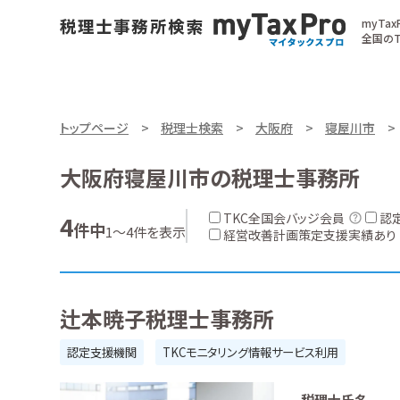
myTa
全国のT
トップページ
税理士検索
大阪府
寝屋川市
大阪府寝屋川市の税理士事務所
TKC全国会バッジ会員
認
4
件中
1～4件を表示
経営改善計画策定支援実績あり
辻本暁子税理士事務所
認定支援機関
TKCモニタリング情報サービス利用
税理士氏名