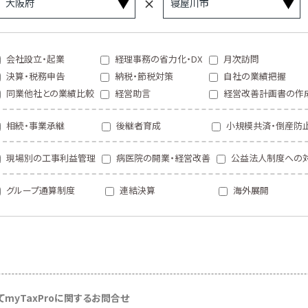
会社設立・起業
経理事務の省力化・DX
月次訪問
決算・税務申告
納税・節税対策
自社の業績把握
同業他社との業績比較
経営助言
経営改善計画書の作
相続・事業承継
後継者育成
小規模共済・倒産防
現場別の工事利益管理
病医院の開業・経営改善
公益法人制度への
グループ通算制度
連結決算
海外展開
て
myTaxProに関するお問合せ