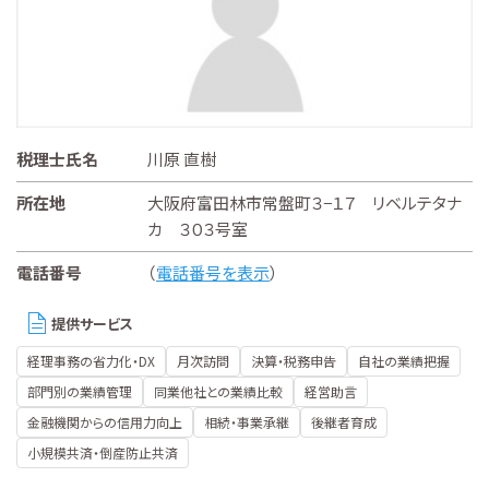
税理士氏名
川原 直樹
所在地
大阪府富田林市常盤町３−１７ リベルテタナ
カ ３０３号室
電話番号
（
電話番号を表示
）
提供サービス
経理事務の省力化・DX
月次訪問
決算・税務申告
自社の業績把握
部門別の業績管理
同業他社との業績比較
経営助言
金融機関からの信用力向上
相続・事業承継
後継者育成
小規模共済・倒産防止共済