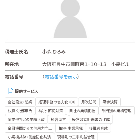
税理士氏名
小森 ひろみ
所在地
大阪府豊中市岡町南１−１０−１３ 小森ビル
電話番号
（
電話番号を表示
）
提供サービス
会社設立・起業
経理事務の省力化・DX
月次訪問
黒字決算
決算・税務申告
納税・節税対策
自社の業績把握
部門別の業績管理
同業他社との業績比較
経営助言
経営改善計画書の作成
金融機関からの信用力向上
相続・事業承継
後継者育成
小規模共済・倒産防止共済
現場別の工事利益管理