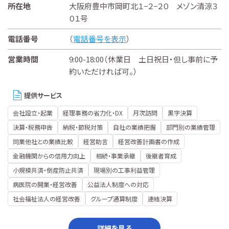
所在地
大阪府豊中市岡町北１−２−２０ メゾン清涼３
０１号
電話番号
（
電話番号を表示
）
営業時間
9:00-18:00（休業日 土日祝日・但し事前に予
約いただければ可。）
提供サービス
会社設立・起業
経理事務の省力化・DX
月次訪問
黒字決算
決算・税務申告
納税・節税対策
自社の業績把握
部門別の業績管理
同業他社との業績比較
経営助言
経営改善計画書の作成
金融機関からの信用力向上
相続・事業承継
後継者育成
小規模共済・倒産防止共済
現場別の工事利益管理
病医院の開業・経営改善
公益法人制度への対応
社会福祉法人の経営改善
グループ通算制度
連結決算
詳細を見る