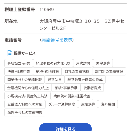
税理士登録番号
110649
所在地
大阪府豊中市中桜塚３−１０−３５ ＢＺ豊中セ
ンタービル２Ｆ
電話番号
（
電話番号を表示
）
提供サービス
会社設立・起業
経理事務の省力化・DX
月次訪問
黒字決算
決算・税務申告
納税・節税対策
自社の業績把握
部門別の業績管理
同業他社との業績比較
経営助言
経営改善計画書の作成
金融機関からの信用力向上
相続・事業承継
後継者育成
小規模共済・倒産防止共済
病医院の開業・経営改善
公益法人制度への対応
グループ通算制度
連結決算
海外展開
海外子会社の業績把握
詳細を見る