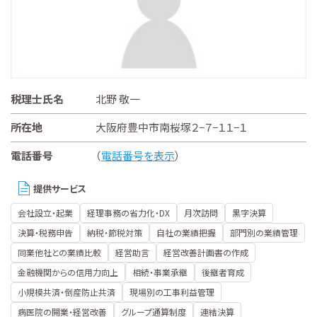
税理士氏名
北野 敬一
所在地
大阪府豊中市南桜塚２−７−１１−１
電話番号
（
電話番号を表示
）
提供サービス
会社設立・起業
経理事務の省力化・DX
月次訪問
黒字決算
決算・税務申告
納税・節税対策
自社の業績把握
部門別の業績管理
同業他社との業績比較
経営助言
経営改善計画書の作成
金融機関からの信用力向上
相続・事業承継
後継者育成
小規模共済・倒産防止共済
現場別の工事利益管理
病医院の開業・経営改善
グループ通算制度
連結決算