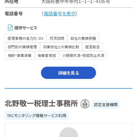
所在地
大阪府豊中市寺内１−１−１−４０６号
電話番号
（
電話番号を表示
）
提供サービス
経理事務の省力化・DX
月次訪問
自社の業績把握
部門別の業績管理
同業他社との業績比較
経営助言
相続・事業承継
後継者育成
小規模共済・倒産防止共済
詳細を見る
北野敬一税理士事務所
認定支援機関
TKCモニタリング情報サービス利用