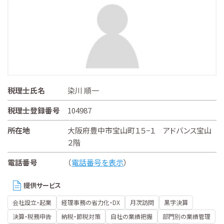
税理士氏名
染川 順一
税理士登録番号
104987
所在地
大阪府豊中市宝山町１５−１ アドバンス宝山
２階
電話番号
（
電話番号を表示
）
提供サービス
会社設立・起業
経理事務の省力化・DX
月次訪問
黒字決算
決算・税務申告
納税・節税対策
自社の業績把握
部門別の業績管理