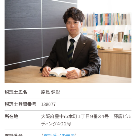
税理士氏名
原島 健彰
税理士登録番号
138077
所在地
大阪府豊中市本町１丁目９番３４号 藤慶ビル
ディング４０２号
電話番号
（
電話番号を表示
）