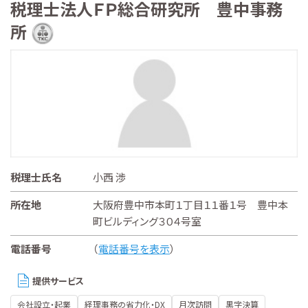
税理士法人ＦＰ総合研究所 豊中事務
所
税理士氏名
小西 渉
所在地
大阪府豊中市本町１丁目１１番１号 豊中本
町ビルディング３０４号室
電話番号
（
電話番号を表示
）
提供サービス
会社設立・起業
経理事務の省力化・DX
月次訪問
黒字決算