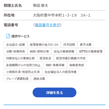
税理士氏名
柴田 康太
所在地
大阪府豊中市本町１−３−１９ ３Ａ−１
電話番号
（
電話番号を表示
）
提供サービス
会社設立・起業
経理事務の省力化・DX
月次訪問
黒字決算
決算・税務申告
納税・節税対策
自社の業績把握
部門別の業績管理
同業他社との業績比較
経営助言
経営改善計画書の作成
金融機関からの信用力向上
相続・事業承継
後継者育成
小規模共済・倒産防止共済
社会福祉法人の経営改善
グループ通算制度
連結決算
詳細を見る