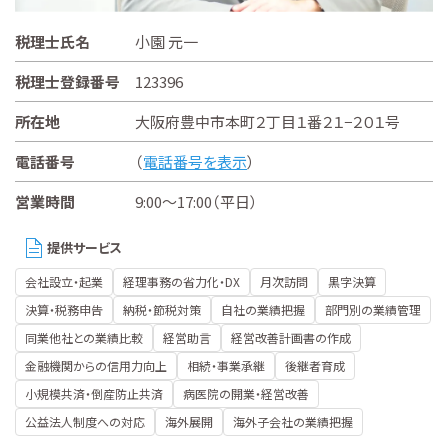
税理士氏名
小園 元一
税理士登録番号
123396
所在地
大阪府豊中市本町２丁目１番２１−２０１号
電話番号
（
電話番号を表示
）
営業時間
9:00～17:00（平日）
提供サービス
会社設立・起業
経理事務の省力化・DX
月次訪問
黒字決算
決算・税務申告
納税・節税対策
自社の業績把握
部門別の業績管理
同業他社との業績比較
経営助言
経営改善計画書の作成
金融機関からの信用力向上
相続・事業承継
後継者育成
小規模共済・倒産防止共済
病医院の開業・経営改善
公益法人制度への対応
海外展開
海外子会社の業績把握