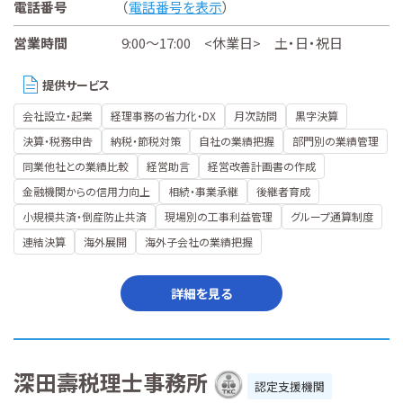
電話番号
（
電話番号を表示
）
営業時間
9:00～17:00 <休業日> 土・日・祝日
提供サービス
会社設立・起業
経理事務の省力化・DX
月次訪問
黒字決算
決算・税務申告
納税・節税対策
自社の業績把握
部門別の業績管理
同業他社との業績比較
経営助言
経営改善計画書の作成
金融機関からの信用力向上
相続・事業承継
後継者育成
小規模共済・倒産防止共済
現場別の工事利益管理
グループ通算制度
連結決算
海外展開
海外子会社の業績把握
詳細を見る
深田壽税理士事務所
認定支援機関