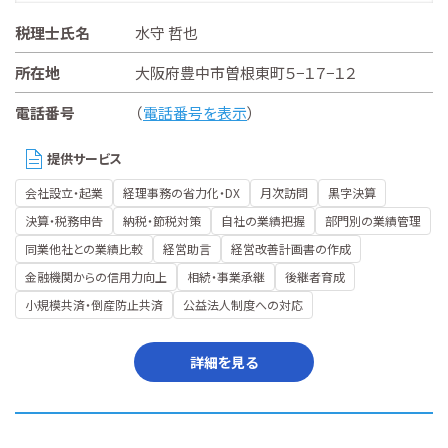
税理士氏名
水守 哲也
所在地
大阪府豊中市曽根東町５−１７−１２
電話番号
（
電話番号を表示
）
提供サービス
会社設立・起業
経理事務の省力化・DX
月次訪問
黒字決算
決算・税務申告
納税・節税対策
自社の業績把握
部門別の業績管理
同業他社との業績比較
経営助言
経営改善計画書の作成
金融機関からの信用力向上
相続・事業承継
後継者育成
小規模共済・倒産防止共済
公益法人制度への対応
詳細を見る