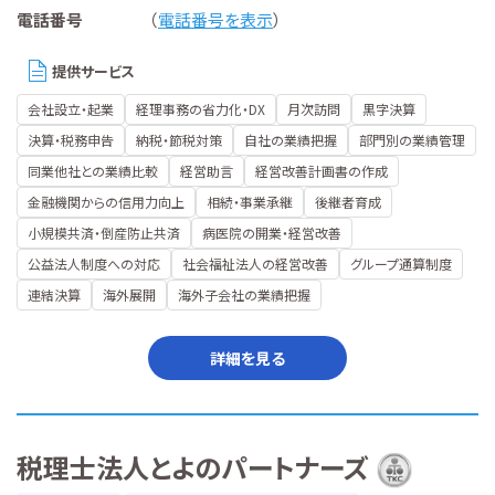
電話番号
（
電話番号を表示
）
提供サービス
会社設立・起業
経理事務の省力化・DX
月次訪問
黒字決算
決算・税務申告
納税・節税対策
自社の業績把握
部門別の業績管理
同業他社との業績比較
経営助言
経営改善計画書の作成
金融機関からの信用力向上
相続・事業承継
後継者育成
小規模共済・倒産防止共済
病医院の開業・経営改善
公益法人制度への対応
社会福祉法人の経営改善
グループ通算制度
連結決算
海外展開
海外子会社の業績把握
詳細を見る
税理士法人とよのパートナーズ