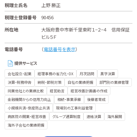
税理士氏名
上野 勝正
税理士登録番号
90456
所在地
大阪府豊中市新千里東町１−２−４ 信用保証
ビル５Ｆ
電話番号
（
電話番号を表示
）
提供サービス
会社設立・起業
経理事務の省力化・DX
月次訪問
黒字決算
決算・税務申告
納税・節税対策
自社の業績把握
部門別の業績管理
同業他社との業績比較
経営助言
経営改善計画書の作成
金融機関からの信用力向上
相続・事業承継
後継者育成
小規模共済・倒産防止共済
現場別の工事利益管理
病医院の開業・経営改善
グループ通算制度
連結決算
海外展開
海外子会社の業績把握