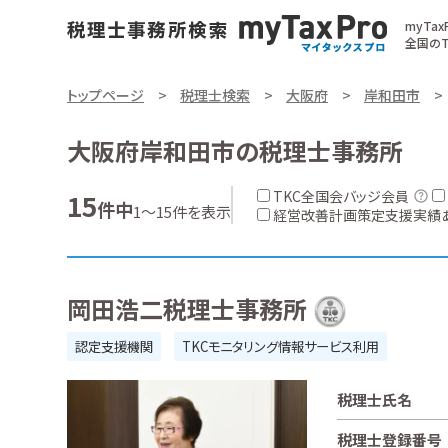
myTa
全国のT
トップページ
税理士検索
大阪府
岸和田市
大阪府岸和田市の税理士事務所
TKC全国会バッジ会員
15
件中
1～15件を表示
経営改善計画策定支援実績
岡田浩二税理士事務所
認定支援機関
TKCモニタリング情報サービス利用
税理士氏名
税理士登録番号