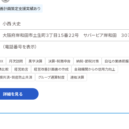
善計画策定支援実績あり
小西 大史
大阪府岸和田市土生町３丁目１５番２２号 サバービア岸和田 ３０
（
電話番号を表示
）
DX
月次訪問
黒字決算
決算・税務申告
納税・節税対策
自社の業績把握
績比較
経営助言
経営改善計画書の作成
金融機関からの信用力向上
模共済・倒産防止共済
グループ通算制度
連結決算
詳細を見る