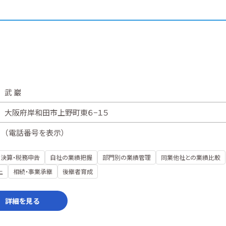
武 巖
大阪府岸和田市上野町東６−１５
（
電話番号を表示
）
決算・税務申告
自社の業績把握
部門別の業績管理
同業他社との業績比較
上
相続・事業承継
後継者育成
詳細を見る