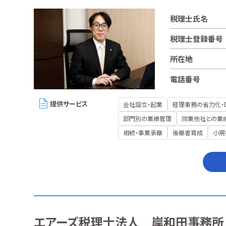
税理士氏名
税理士登録番号
所在地
電話番号
提供サービス
会社設立・起業
経理事務の省力化・
部門別の業績管理
同業他社との業
相続・事業承継
後継者育成
小規
エアーズ税理士法人 岸和田事務所