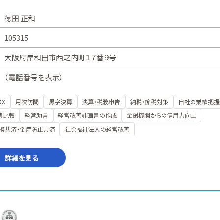
徳田 正和
105315
大阪府岸和田市西之内町１７番９号
（
電話番号を表示
）
DX
月次訪問
黒字決算
決算・税務申告
納税・節税対策
自社の業績把握
績比較
経営助言
経営改善計画書の作成
金融機関からの信用力向上
模共済・倒産防止共済
社会福祉法人の経営改善
詳細を見る