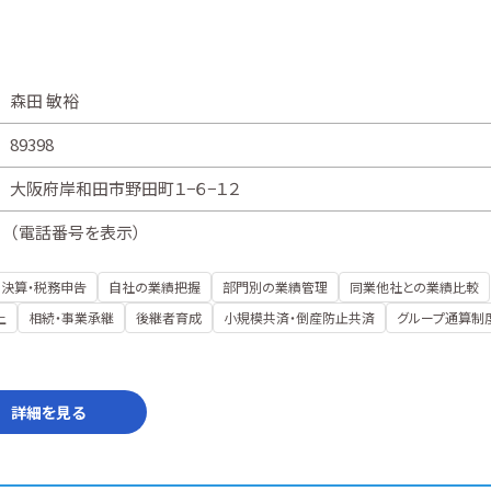
森田 敏裕
89398
大阪府岸和田市野田町１−６−１２
（
電話番号を表示
）
決算・税務申告
自社の業績把握
部門別の業績管理
同業他社との業績比較
上
相続・事業承継
後継者育成
小規模共済・倒産防止共済
グループ通算制
詳細を見る