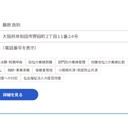
藤原 政則
大阪府岸和田市野田町２丁目１１番２４号
（
電話番号を表示
）
決算・税務申告
自社の業績把握
部門別の業績管理
同業他社との業績比較
上
相続・事業承継
後継者育成
小規模共済・倒産防止共済
制度への対応
社会福祉法人の経営改善
詳細を見る