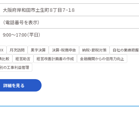
大阪府岸和田市土生町８丁目７−１８
（
電話番号を表示
）
9:00～17:00（平日）
DX
月次訪問
黒字決算
決算・税務申告
納税・節税対策
自社の業績把握
績比較
経営助言
経営改善計画書の作成
金融機関からの信用力向上
別の工事利益管理
詳細を見る