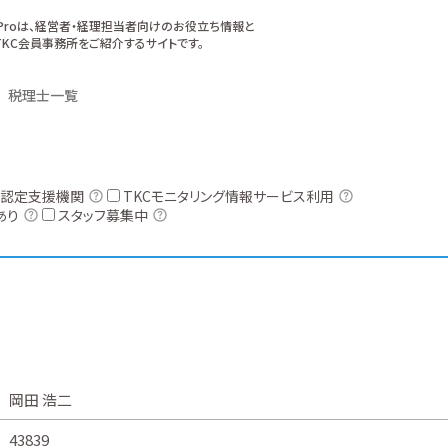
xProは、経営者・経理担当者向けのお役立ち情報と
KC会員事務所をご紹介するサイトです。
税理士一覧
認定支援機関
TKCモニタリング情報サービス利用
あり
スタッフ募集中
岡田 浩二
43839