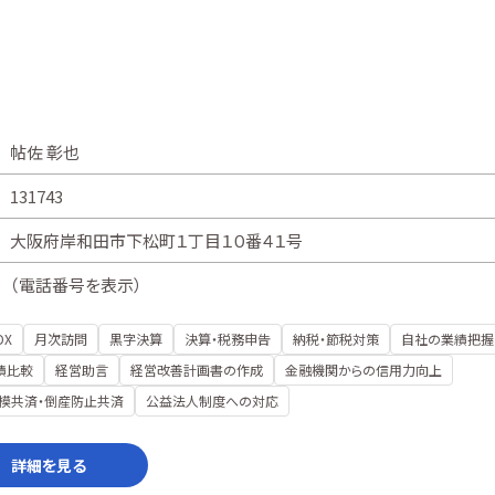
帖佐 彰也
131743
大阪府岸和田市下松町１丁目１０番４１号
（
電話番号を表示
）
DX
月次訪問
黒字決算
決算・税務申告
納税・節税対策
自社の業績把握
績比較
経営助言
経営改善計画書の作成
金融機関からの信用力向上
模共済・倒産防止共済
公益法人制度への対応
詳細を見る