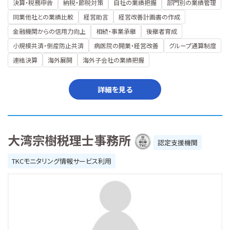
決算・税務申告
納税・節税対策
自社の業績把握
部門別の業績管理
同業他社との業績比較
経営助言
経営改善計画書の作成
金融機関からの信用力向上
相続・事業承継
後継者育成
小規模共済・倒産防止共済
病医院の開業・経営改善
グループ通算制度
連結決算
海外展開
海外子会社の業績把握
詳細を見る
大湾宗樹税理士事務所
認定支援機関
TKCモニタリング情報サービス利用