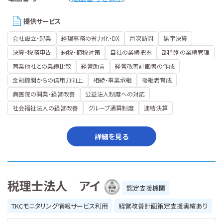
提供サービス
会社設立・起業
経理事務の省力化・DX
月次訪問
黒字決算
決算・税務申告
納税・節税対策
自社の業績把握
部門別の業績管理
同業他社との業績比較
経営助言
経営改善計画書の作成
金融機関からの信用力向上
相続・事業承継
後継者育成
病医院の開業・経営改善
公益法人制度への対応
社会福祉法人の経営改善
グループ通算制度
連結決算
詳細を見る
税理士法人 アイ
認定支援機関
TKCモニタリング情報サービス利用
経営改善計画策定支援実績あり