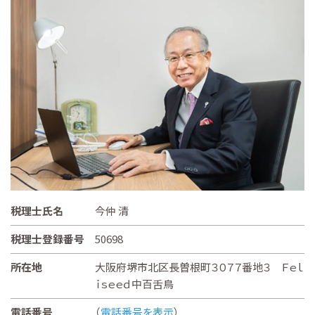
税理士氏名
今仲 清
税理士登録番号
50698
所在地
大阪府堺市北区長曽根町３０７７番地３ Ｆｅｌ
ｉｓｅｅｄ中百舌鳥
電話番号
（
電話番号を表示
）