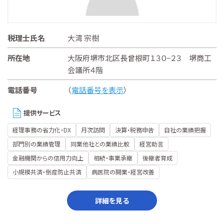
税理士氏名
大湾 宗樹
所在地
大阪府堺市北区長曾根町１３０−２３ 堺商工
会議所４階
電話番号
（
電話番号を表示
）
提供サービス
経理事務の省力化・DX
月次訪問
決算・税務申告
自社の業績把握
部門別の業績管理
同業他社との業績比較
経営助言
金融機関からの信用力向上
相続・事業承継
後継者育成
小規模共済・倒産防止共済
病医院の開業・経営改善
詳細を見る