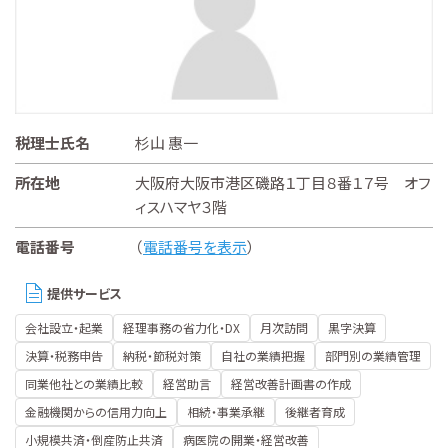
税理士氏名
杉山 惠一
所在地
大阪府大阪市港区磯路１丁目８番１７号 オフ
ィスハマヤ３階
電話番号
（
電話番号を表示
）
提供サービス
会社設立・起業
経理事務の省力化・DX
月次訪問
黒字決算
決算・税務申告
納税・節税対策
自社の業績把握
部門別の業績管理
同業他社との業績比較
経営助言
経営改善計画書の作成
金融機関からの信用力向上
相続・事業承継
後継者育成
小規模共済・倒産防止共済
病医院の開業・経営改善