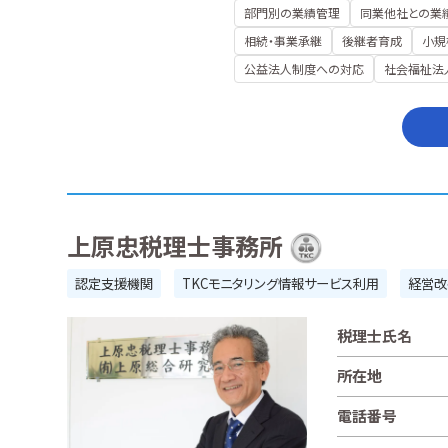
部門別の業績管理
同業他社との業
相続・事業承継
後継者育成
小規
公益法人制度への対応
社会福祉法
上原忠税理士事務所
認定支援機関
TKCモニタリング情報サービス利用
経営改
税理士氏名
所在地
電話番号