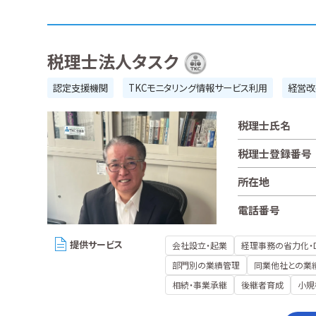
税理士法人タスク
認定支援機関
TKCモニタリング情報サービス利用
経営改
税理士氏名
税理士登録番号
所在地
電話番号
提供サービス
会社設立・起業
経理事務の省力化・
部門別の業績管理
同業他社との業
相続・事業承継
後継者育成
小規