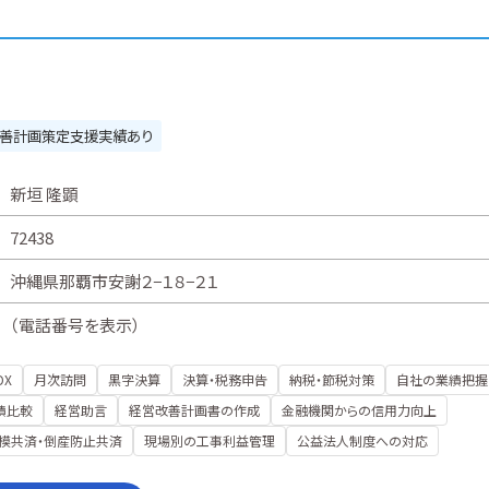
善計画策定支援実績あり
新垣 隆顕
72438
沖縄県那覇市安謝２−１８−２１
（
電話番号を表示
）
DX
月次訪問
黒字決算
決算・税務申告
納税・節税対策
自社の業績把握
績比較
経営助言
経営改善計画書の作成
金融機関からの信用力向上
模共済・倒産防止共済
現場別の工事利益管理
公益法人制度への対応