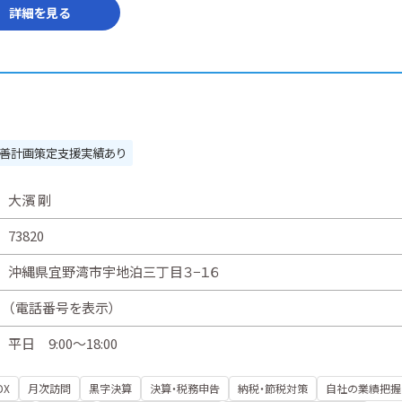
詳細を見る
善計画策定支援実績あり
大濱 剛
73820
沖縄県宜野湾市宇地泊三丁目３−１６
（
電話番号を表示
）
平日 9:00～18:00
DX
月次訪問
黒字決算
決算・税務申告
納税・節税対策
自社の業績把握