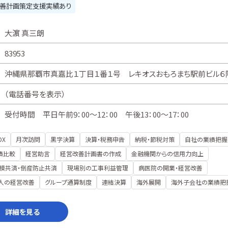
善計画策定支援実績あり
大濵 真三朗
83953
沖縄県那覇市真嘉比１丁目１番１号 レキオスおもろまち駅前ビル６
（
電話番号を表示
）
受付時間 平日午前9：00～12：00 午後13：00～17：00
DX
月次訪問
黒字決算
決算・税務申告
納税・節税対策
自社の業績把握
績比較
経営助言
経営改善計画書の作成
金融機関からの信用力向上
模共済・倒産防止共済
現場別の工事利益管理
病医院の開業・経営改善
人の経営改善
グループ通算制度
連結決算
海外展開
海外子会社の業績把
詳細を見る