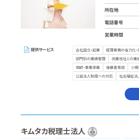
所在地
電話番号
営業時間
提供サービス
会社設立・起業
経理事務の省力化・
部門別の業績管理
同業他社との業
相続・事業承継
後継者育成
小規
公益法人制度への対応
社会福祉法
キムタカ税理士法人