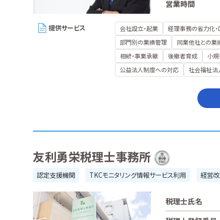
営業時間
提供サービス
会社設立・起業
経理事務の省力化・
部門別の業績管理
同業他社との業
相続・事業承継
後継者育成
小規
公益法人制度への対応
社会福祉法
友利勇栄税理士事務所
認定支援機関
TKCモニタリング情報サービス利用
経営改
税理士氏名