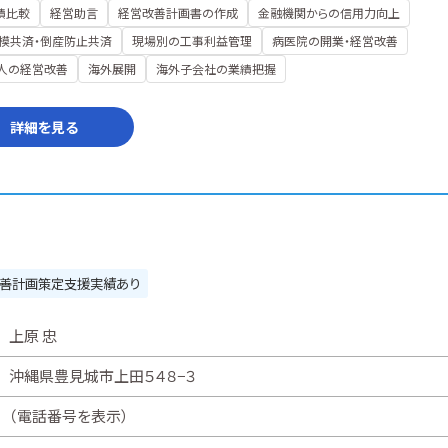
績比較
経営助言
経営改善計画書の作成
金融機関からの信用力向上
模共済・倒産防止共済
現場別の工事利益管理
病医院の開業・経営改善
人の経営改善
海外展開
海外子会社の業績把握
詳細を見る
善計画策定支援実績あり
上原 忠
沖縄県豊見城市上田５４８−３
（
電話番号を表示
）