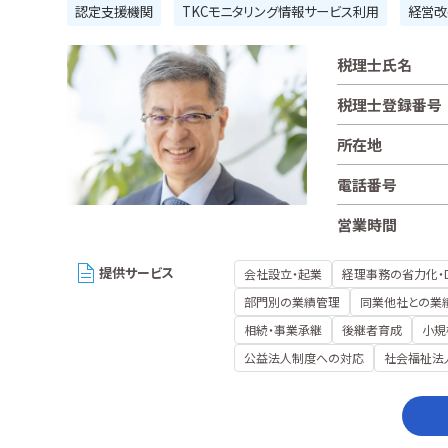
認定支援機関
TKCモニタリング情報サービス利用
経営改
税理士氏名
税理士登録番号
所在地
電話番号
営業時間
提供サービス
会社設立・起業
経理事務の省力化・
部門別の業績管理
同業他社との業
相続・事業承継
後継者育成
小規
公益法人制度への対応
社会福祉法