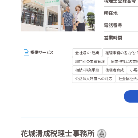
税理士登録番号
所在地
電話番号
営業時間
提供サービス
会社設立・起業
経理事務の省力化・
部門別の業績管理
同業他社との業
相続・事業承継
後継者育成
小規
公益法人制度への対応
社会福祉法
花城清成税理士事務所