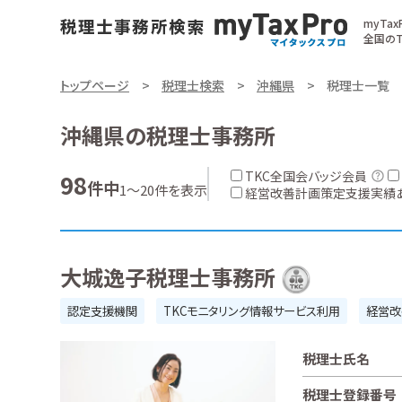
myTa
全国のT
トップページ
税理士検索
沖縄県
税理士一覧
沖縄県の税理士事務所
TKC全国会バッジ会員
98
件中
1～20件を表示
経営改善計画策定支援実績
大城逸子税理士事務所
認定支援機関
TKCモニタリング情報サービス利用
経営改
税理士氏名
税理士登録番号