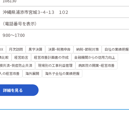
108130
沖縄県浦添市宮城３−４−１３ １０２
（
電話番号を表示
）
9:00～17:00
DX
月次訪問
黒字決算
決算・税務申告
納税・節税対策
自社の業績把握
績比較
経営助言
経営改善計画書の作成
金融機関からの信用力向上
模共済・倒産防止共済
現場別の工事利益管理
病医院の開業・経営改善
人の経営改善
海外展開
海外子会社の業績把握
詳細を見る