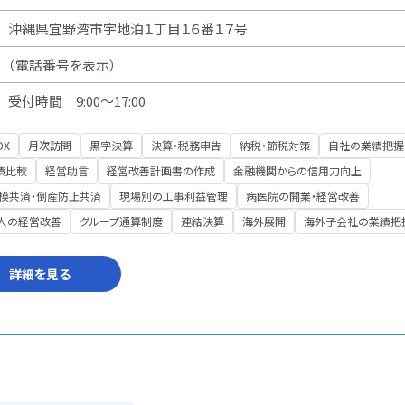
沖縄県宜野湾市宇地泊１丁目１６番１７号
（
電話番号を表示
）
受付時間 9:00～17:00
DX
月次訪問
黒字決算
決算・税務申告
納税・節税対策
自社の業績把握
績比較
経営助言
経営改善計画書の作成
金融機関からの信用力向上
模共済・倒産防止共済
現場別の工事利益管理
病医院の開業・経営改善
人の経営改善
グループ通算制度
連結決算
海外展開
海外子会社の業績把
詳細を見る