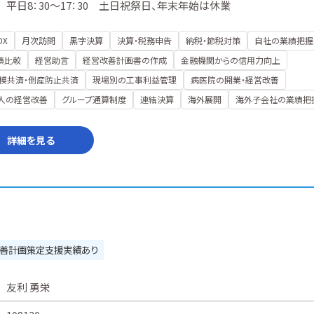
平日8：30～17：30 土日祝祭日、年末年始は休業
DX
月次訪問
黒字決算
決算・税務申告
納税・節税対策
自社の業績把握
績比較
経営助言
経営改善計画書の作成
金融機関からの信用力向上
模共済・倒産防止共済
現場別の工事利益管理
病医院の開業・経営改善
人の経営改善
グループ通算制度
連結決算
海外展開
海外子会社の業績把
詳細を見る
善計画策定支援実績あり
友利 勇栄