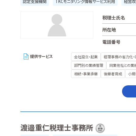
認定支援機関
TKCモニタリング情報サービス利用
経営改
税理士氏名
所在地
電話番号
提供サービス
会社設立・起業
経理事務の省力化・
部門別の業績管理
同業他社との業
相続・事業承継
後継者育成
小規
渡邉重仁税理士事務所