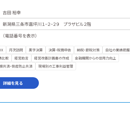
吉田 裕幸
新潟県三条市嘉坪川１−２−２９ プラザビル２階
（
電話番号を表示
）
DX
月次訪問
黒字決算
決算・税務申告
納税・節税対策
自社の業績把握
績比較
経営助言
経営改善計画書の作成
金融機関からの信用力向上
模共済・倒産防止共済
現場別の工事利益管理
詳細を見る