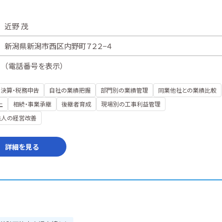
近野 茂
新潟県新潟市西区内野町７２２−４
（
電話番号を表示
）
決算・税務申告
自社の業績把握
部門別の業績管理
同業他社との業績比較
上
相続・事業承継
後継者育成
現場別の工事利益管理
法人の経営改善
詳細を見る