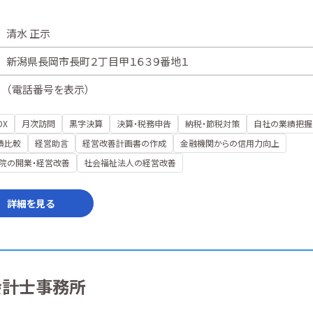
清水 正示
新潟県長岡市長町２丁目甲１６３９番地１
（
電話番号を表示
）
DX
月次訪問
黒字決算
決算・税務申告
納税・節税対策
自社の業績把握
績比較
経営助言
経営改善計画書の作成
金融機関からの信用力向上
院の開業・経営改善
社会福祉法人の経営改善
詳細を見る
会計士事務所