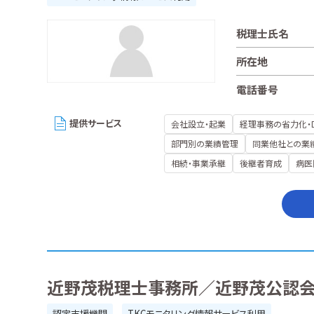
税理士氏名
所在地
電話番号
提供サービス
会社設立・起業
経理事務の省力化・
部門別の業績管理
同業他社との業
相続・事業承継
後継者育成
病医
近野茂税理士事務所／近野茂公認
認定支援機関
TKCモニタリング情報サービス利用