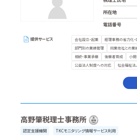
所在地
電話番号
提供サービス
会社設立・起業
経理事務の省力化・
部門別の業績管理
同業他社との業
相続・事業承継
後継者育成
小規
公益法人制度への対応
社会福祉法
高野肇税理士事務所
認定支援機関
TKCモニタリング情報サービス利用