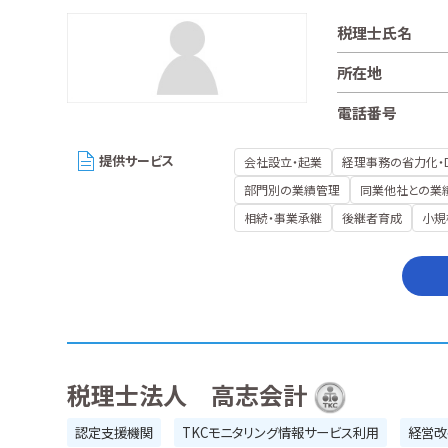
税理士氏名
所在地
電話番号
提供サービス
会社設立・起業
経理事務の省力化・
部門別の業績管理
同業他社との業
相続・事業承継
後継者育成
小規
税理士法人 高志会計
認定支援機関
TKCモニタリング情報サービス利用
経営改