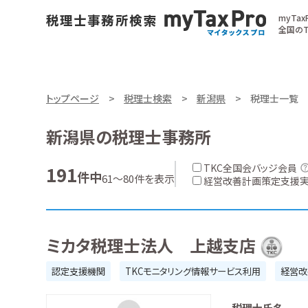
myTa
全国のT
トップページ
税理士検索
新潟県
税理士一覧
新潟県の税理士事務所
TKC全国会バッジ会員
191
件中
61～80件を表示
経営改善計画策定支援
ミカタ税理士法人 上越支店
認定支援機関
TKCモニタリング情報サービス利用
経営改
税理士氏名