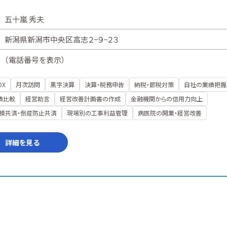
五十嵐 秀夫
新潟県新潟市中央区高志２−９−２３
（
電話番号を表示
）
DX
月次訪問
黒字決算
決算・税務申告
納税・節税対策
自社の業績把握
績比較
経営助言
経営改善計画書の作成
金融機関からの信用力向上
模共済・倒産防止共済
現場別の工事利益管理
病医院の開業・経営改善
詳細を見る