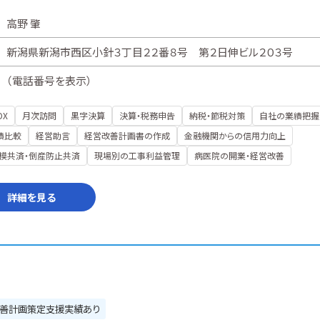
高野 肇
新潟県新潟市西区小針３丁目２２番８号 第２日伸ビル２０３号
（
電話番号を表示
）
DX
月次訪問
黒字決算
決算・税務申告
納税・節税対策
自社の業績把握
績比較
経営助言
経営改善計画書の作成
金融機関からの信用力向上
模共済・倒産防止共済
現場別の工事利益管理
病医院の開業・経営改善
詳細を見る
善計画策定支援実績あり