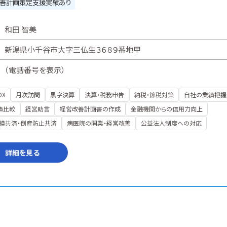
善計画策定支援実績あり
和田 智美
新潟県小千谷市大字三仏生３６８９番地甲
（
電話番号を表示
）
DX
月次訪問
黒字決算
決算・税務申告
納税・節税対策
自社の業績把握
績比較
経営助言
経営改善計画書の作成
金融機関からの信用力向上
模共済・倒産防止共済
病医院の開業・経営改善
公益法人制度への対応
詳細を見る