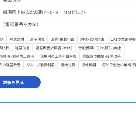
新潟県上越市北城町４−６−８ ＭＢビル２Ｆ
（
電話番号を表示
）
DX
月次訪問
黒字決算
決算・税務申告
納税・節税対策
自社の業績把握
績比較
経営助言
経営改善計画書の作成
金融機関からの信用力向上
模共済・倒産防止共済
現場別の工事利益管理
病医院の開業・経営改善
人の経営改善
グループ通算制度
連結決算
海外展開
海外子会社の業績把
詳細を見る