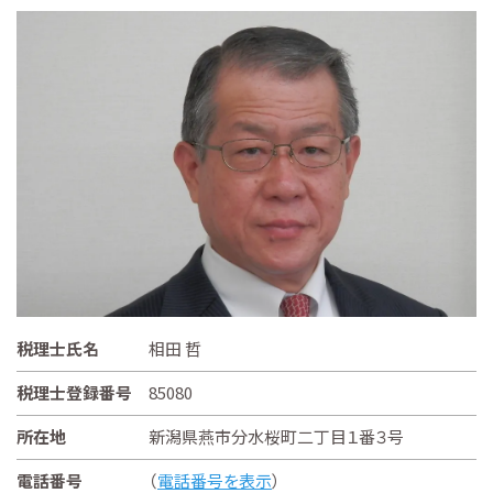
税理士氏名
相田 哲
税理士登録番号
85080
所在地
新潟県燕市分水桜町二丁目１番３号
電話番号
（
電話番号を表示
）