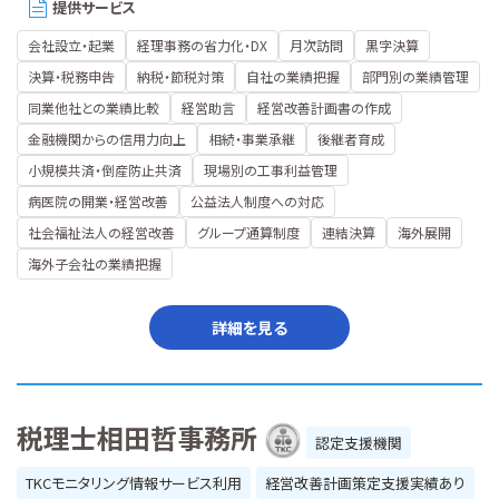
提供サービス
会社設立・起業
経理事務の省力化・DX
月次訪問
黒字決算
決算・税務申告
納税・節税対策
自社の業績把握
部門別の業績管理
同業他社との業績比較
経営助言
経営改善計画書の作成
金融機関からの信用力向上
相続・事業承継
後継者育成
小規模共済・倒産防止共済
現場別の工事利益管理
病医院の開業・経営改善
公益法人制度への対応
社会福祉法人の経営改善
グループ通算制度
連結決算
海外展開
海外子会社の業績把握
詳細を見る
税理士相田哲事務所
認定支援機関
TKCモニタリング情報サービス利用
経営改善計画策定支援実績あり