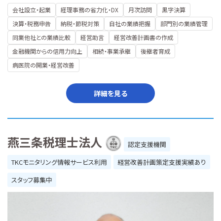
会社設立・起業
経理事務の省力化・DX
月次訪問
黒字決算
決算・税務申告
納税・節税対策
自社の業績把握
部門別の業績管理
同業他社との業績比較
経営助言
経営改善計画書の作成
金融機関からの信用力向上
相続・事業承継
後継者育成
病医院の開業・経営改善
詳細を見る
燕三条税理士法人
認定支援機関
TKCモニタリング情報サービス利用
経営改善計画策定支援実績あり
スタッフ募集中