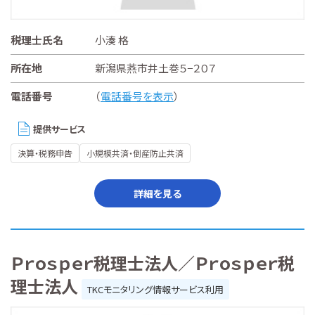
税理士氏名
小湊 格
所在地
新潟県燕市井土巻５−２０７
電話番号
（
電話番号を表示
）
提供サービス
決算・税務申告
小規模共済・倒産防止共済
詳細を見る
Ｐｒｏｓｐｅｒ税理士法人／Ｐｒｏｓｐｅｒ税
理士法人
TKCモニタリング情報サービス利用