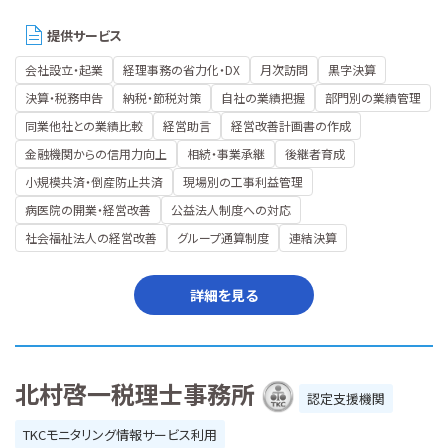
提供サービス
会社設立・起業
経理事務の省力化・DX
月次訪問
黒字決算
決算・税務申告
納税・節税対策
自社の業績把握
部門別の業績管理
同業他社との業績比較
経営助言
経営改善計画書の作成
金融機関からの信用力向上
相続・事業承継
後継者育成
小規模共済・倒産防止共済
現場別の工事利益管理
病医院の開業・経営改善
公益法人制度への対応
社会福祉法人の経営改善
グループ通算制度
連結決算
詳細を見る
北村啓一税理士事務所
認定支援機関
TKCモニタリング情報サービス利用