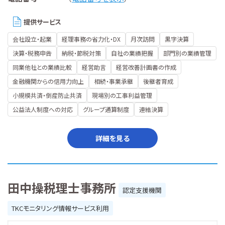
提供サービス
会社設立・起業
経理事務の省力化・DX
月次訪問
黒字決算
決算・税務申告
納税・節税対策
自社の業績把握
部門別の業績管理
同業他社との業績比較
経営助言
経営改善計画書の作成
金融機関からの信用力向上
相続・事業承継
後継者育成
小規模共済・倒産防止共済
現場別の工事利益管理
公益法人制度への対応
グループ通算制度
連結決算
詳細を見る
田中操税理士事務所
認定支援機関
TKCモニタリング情報サービス利用