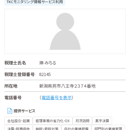
TKCモニタリング情報サービス利用
税理士氏名
捧 みちる
税理士登録番号
82145
所在地
新潟県燕市八王寺２３７４番地
電話番号
（
電話番号を表示
）
提供サービス
会社設立・起業
経理事務の省力化・DX
月次訪問
黒字決算
決算・税務申告
納税・節税対策
自社の業績把握
部門別の業績管理