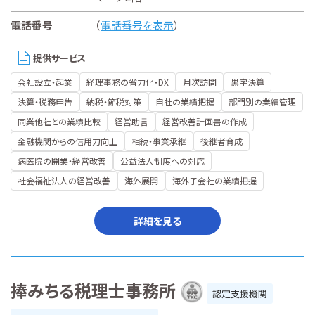
電話番号
（
電話番号を表示
）
提供サービス
会社設立・起業
経理事務の省力化・DX
月次訪問
黒字決算
決算・税務申告
納税・節税対策
自社の業績把握
部門別の業績管理
同業他社との業績比較
経営助言
経営改善計画書の作成
金融機関からの信用力向上
相続・事業承継
後継者育成
病医院の開業・経営改善
公益法人制度への対応
社会福祉法人の経営改善
海外展開
海外子会社の業績把握
詳細を見る
捧みちる税理士事務所
認定支援機関