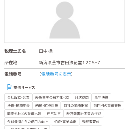
税理士氏名
田中 操
所在地
新潟県燕市吉田法花堂１２０５−７
電話番号
（
電話番号を表示
）
提供サービス
会社設立・起業
経理事務の省力化・DX
月次訪問
黒字決算
決算・税務申告
納税・節税対策
自社の業績把握
部門別の業績管理
同業他社との業績比較
経営助言
経営改善計画書の作成
金融機関からの信用力向上
相続・事業承継
後継者育成