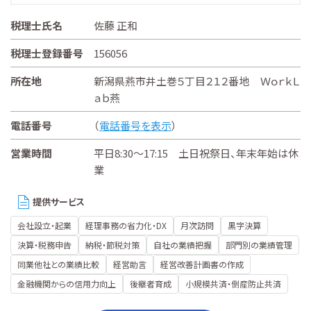
税理士氏名
佐藤 正和
税理士登録番号
156056
所在地
新潟県燕市井土巻５丁目２１２番地 ＷｏｒｋＬ
ａｂ燕
電話番号
（
電話番号を表示
）
営業時間
平日8:30～17:15 土日祝祭日、年末年始は休
業
提供サービス
会社設立・起業
経理事務の省力化・DX
月次訪問
黒字決算
決算・税務申告
納税・節税対策
自社の業績把握
部門別の業績管理
同業他社との業績比較
経営助言
経営改善計画書の作成
金融機関からの信用力向上
後継者育成
小規模共済・倒産防止共済