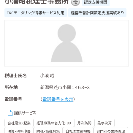
小湊昭税理士事務所
認定支援機関
TKCモニタリング情報サービス利用
経営改善計画策定支援実績あり
税理士氏名
小湊 昭
所在地
新潟県燕市小関１４６３−３
電話番号
（
電話番号を表示
）
提供サービス
会社設立・起業
経理事務の省力化・DX
月次訪問
黒字決算
決算・税務申告
納税・節税対策
自社の業績把握
部門別の業績管理