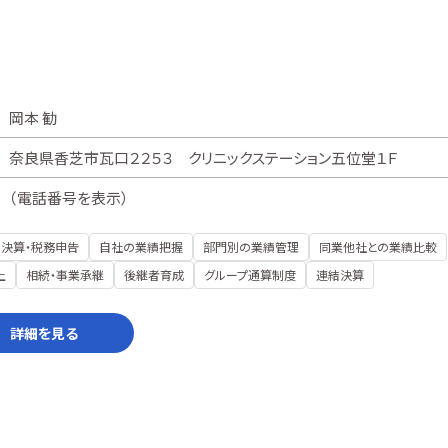
岡本 勧
奈良県香芝市瓦口２２５３ クリニックステーション五位堂１Ｆ
（
電話番号を表示
）
決算・税務申告
自社の業績把握
部門別の業績管理
同業他社との業績比較
上
相続・事業承継
後継者育成
グループ通算制度
連結決算
詳細を見る