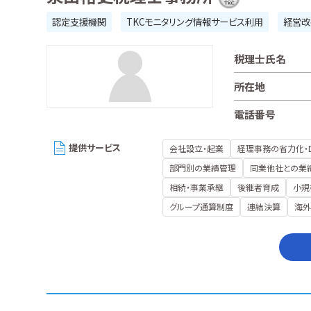
認定支援機関
TKCモニタリング情報サービス利用
経営改
税理士氏名
所在地
電話番号
提供サービス
会社設立・起業
経理事務の省力化・
部門別の業績管理
同業他社との業
相続・事業承継
後継者育成
小規
グループ通算制度
連結決算
海外