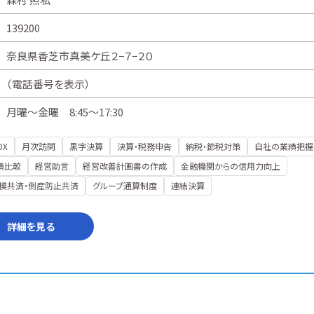
139200
奈良県香芝市真美ケ丘２−７−２０
（
電話番号を表示
）
月曜～金曜 8:45～17:30
DX
月次訪問
黒字決算
決算・税務申告
納税・節税対策
自社の業績把握
績比較
経営助言
経営改善計画書の作成
金融機関からの信用力向上
模共済・倒産防止共済
グループ通算制度
連結決算
詳細を見る