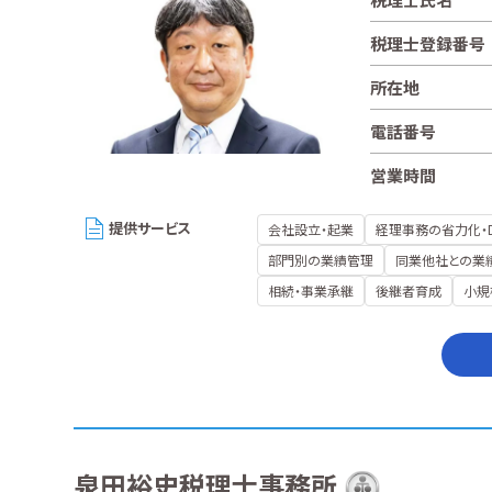
税理士登録番号
所在地
電話番号
営業時間
提供サービス
会社設立・起業
経理事務の省力化・
部門別の業績管理
同業他社との業
相続・事業承継
後継者育成
小規
泉田裕史税理士事務所