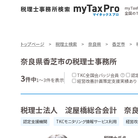
myTa
全国のT
トップページ
税理士検索
奈良県
香芝市
奈良県香芝市の税理士事務所
TKC全国会バッジ会員
認
3
件中
1～3件を表示
経営改善計画策定支援実績あり
税理士法人 淀屋橋総合会計 奈
認定支援機関
TKCモニタリング情報サービス利用
経営改
税理士氏名