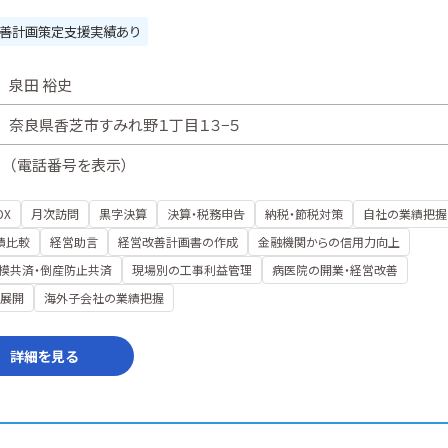
善計画策定支援実績あり
泉田 裕史
奈良県香芝市すみれ野１丁目１３−５
（
電話番号を表示
）
DX
月次訪問
黒字決算
決算・税務申告
納税・節税対策
自社の業績把握
績比較
経営助言
経営改善計画書の作成
金融機関からの信用力向上
模共済・倒産防止共済
現場別の工事利益管理
病医院の開業・経営改善
展開
海外子会社の業績把握
詳細を見る