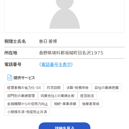
税理士氏名
春日 善博
所在地
長野県埴科郡坂城町日名沢１９７５
電話番号
（
電話番号を表示
）
提供サービス
経理事務の省力化・DX
月次訪問
決算・税務申告
自社の業績把握
部門別の業績管理
同業他社との業績比較
経営助言
金融機関からの信用力向上
相続・事業承継
後継者育成
小規模共済・倒産防止共済
詳細を見る