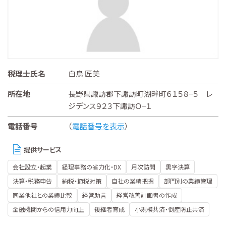
税理士氏名
白鳥 匠美
所在地
長野県諏訪郡下諏訪町湖畔町６１５８−５ レ
ジデンス９２３下諏訪Ｏ−１
電話番号
（
電話番号を表示
）
提供サービス
会社設立・起業
経理事務の省力化・DX
月次訪問
黒字決算
決算・税務申告
納税・節税対策
自社の業績把握
部門別の業績管理
同業他社との業績比較
経営助言
経営改善計画書の作成
金融機関からの信用力向上
後継者育成
小規模共済・倒産防止共済