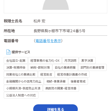
税理士氏名
松井 宏
所在地
長野県駒ヶ根市下市場２４番５号
電話番号
（
電話番号を表示
）
提供サービス
会社設立・起業
経理事務の省力化・DX
月次訪問
黒字決算
決算・税務申告
納税・節税対策
自社の業績把握
部門別の業績管理
同業他社との業績比較
経営助言
経営改善計画書の作成
金融機関からの信用力向上
相続・事業承継
後継者育成
小規模共済・倒産防止共済
病医院の開業・経営改善
公益法人制度への対応
詳細を見る