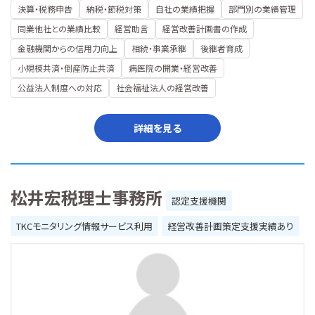
決算・税務申告
納税・節税対策
自社の業績把握
部門別の業績管理
同業他社との業績比較
経営助言
経営改善計画書の作成
金融機関からの信用力向上
相続・事業承継
後継者育成
小規模共済・倒産防止共済
病医院の開業・経営改善
公益法人制度への対応
社会福祉法人の経営改善
詳細を見る
松井宏税理士事務所
認定支援機関
TKCモニタリング情報サービス利用
経営改善計画策定支援実績あり