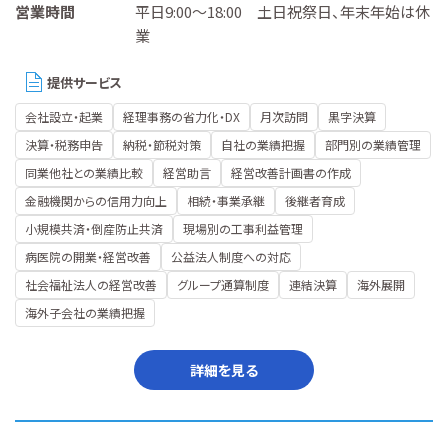
営業時間
平日9:00～18:00 土日祝祭日、年末年始は休
業
提供サービス
会社設立・起業
経理事務の省力化・DX
月次訪問
黒字決算
決算・税務申告
納税・節税対策
自社の業績把握
部門別の業績管理
同業他社との業績比較
経営助言
経営改善計画書の作成
金融機関からの信用力向上
相続・事業承継
後継者育成
小規模共済・倒産防止共済
現場別の工事利益管理
病医院の開業・経営改善
公益法人制度への対応
社会福祉法人の経営改善
グループ通算制度
連結決算
海外展開
海外子会社の業績把握
詳細を見る