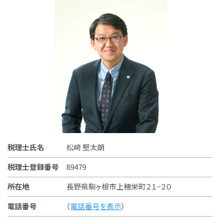
税理士氏名
松﨑 堅太朗
税理士登録番号
89479
所在地
長野県駒ヶ根市上穂栄町２１−２０
電話番号
（
電話番号を表示
）