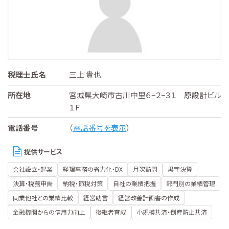
税理士氏名
三上 貴也
所在地
宮城県大崎市古川中里６−２−３１ 原設計ビル
１Ｆ
電話番号
（
電話番号を表示
）
提供サービス
会社設立・起業
経理事務の省力化・DX
月次訪問
黒字決算
決算・税務申告
納税・節税対策
自社の業績把握
部門別の業績管理
同業他社との業績比較
経営助言
経営改善計画書の作成
金融機関からの信用力向上
後継者育成
小規模共済・倒産防止共済