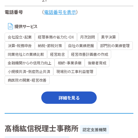
電話番号
（
電話番号を表示
）
提供サービス
会社設立・起業
経理事務の省力化・DX
月次訪問
黒字決算
決算・税務申告
納税・節税対策
自社の業績把握
部門別の業績管理
同業他社との業績比較
経営助言
経営改善計画書の作成
金融機関からの信用力向上
相続・事業承継
後継者育成
小規模共済・倒産防止共済
現場別の工事利益管理
病医院の開業・経営改善
詳細を見る
髙橋紘信税理士事務所
認定支援機関