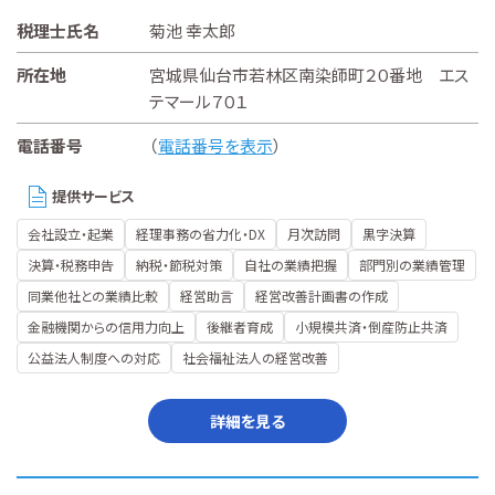
税理士氏名
菊池 幸太郎
所在地
宮城県仙台市若林区南染師町２０番地 エス
テマール７０１
電話番号
（
電話番号を表示
）
提供サービス
会社設立・起業
経理事務の省力化・DX
月次訪問
黒字決算
決算・税務申告
納税・節税対策
自社の業績把握
部門別の業績管理
同業他社との業績比較
経営助言
経営改善計画書の作成
金融機関からの信用力向上
後継者育成
小規模共済・倒産防止共済
公益法人制度への対応
社会福祉法人の経営改善
詳細を見る