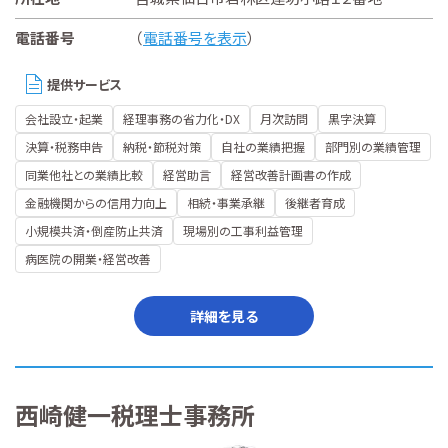
電話番号
（
電話番号を表示
）
提供サービス
会社設立・起業
経理事務の省力化・DX
月次訪問
黒字決算
決算・税務申告
納税・節税対策
自社の業績把握
部門別の業績管理
同業他社との業績比較
経営助言
経営改善計画書の作成
金融機関からの信用力向上
相続・事業承継
後継者育成
小規模共済・倒産防止共済
現場別の工事利益管理
病医院の開業・経営改善
詳細を見る
西崎健一税理士事務所