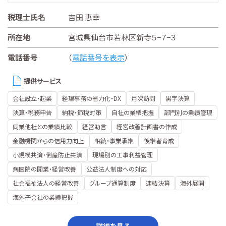
税理士氏名
吉田 恵幸
所在地
宮城県仙台市若林区新寺５−７−３
電話番号
（
電話番号を表示
）
提供サービス
会社設立・起業
経理事務の省力化・DX
月次訪問
黒字決算
決算・税務申告
納税・節税対策
自社の業績把握
部門別の業績管理
同業他社との業績比較
経営助言
経営改善計画書の作成
金融機関からの信用力向上
相続・事業承継
後継者育成
小規模共済・倒産防止共済
現場別の工事利益管理
病医院の開業・経営改善
公益法人制度への対応
社会福祉法人の経営改善
グループ通算制度
連結決算
海外展開
海外子会社の業績把握
詳細を見る