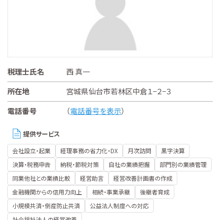
税理士氏名
西 真一
所在地
宮城県仙台市若林区中倉１−２−３
電話番号
（
電話番号を表示
）
提供サービス
会社設立・起業
経理事務の省力化・DX
月次訪問
黒字決算
決算・税務申告
納税・節税対策
自社の業績把握
部門別の業績管理
同業他社との業績比較
経営助言
経営改善計画書の作成
金融機関からの信用力向上
相続・事業承継
後継者育成
小規模共済・倒産防止共済
公益法人制度への対応
社会福祉法人の経営改善