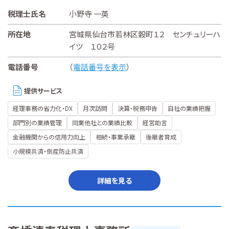
税理士氏名
小野寺 一英
所在地
宮城県仙台市若林区穀町１２ センチュリーハ
イツ １０２号
電話番号
（
電話番号を表示
）
提供サービス
経理事務の省力化・DX
月次訪問
決算・税務申告
自社の業績把握
部門別の業績管理
同業他社との業績比較
経営助言
金融機関からの信用力向上
相続・事業承継
後継者育成
小規模共済・倒産防止共済
詳細を見る