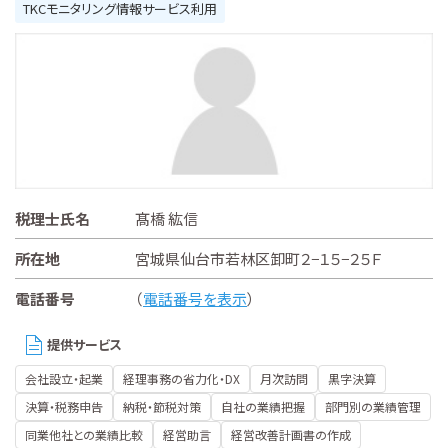
TKCモニタリング情報サービス利用
税理士氏名
髙橋 紘信
所在地
宮城県仙台市若林区卸町２−１５−２５Ｆ
電話番号
（
電話番号を表示
）
提供サービス
会社設立・起業
経理事務の省力化・DX
月次訪問
黒字決算
決算・税務申告
納税・節税対策
自社の業績把握
部門別の業績管理
同業他社との業績比較
経営助言
経営改善計画書の作成