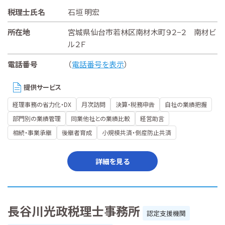
税理士氏名
石垣 明宏
所在地
宮城県仙台市若林区南材木町９２−２ 南材ビ
ル２Ｆ
電話番号
（
電話番号を表示
）
提供サービス
経理事務の省力化・DX
月次訪問
決算・税務申告
自社の業績把握
部門別の業績管理
同業他社との業績比較
経営助言
相続・事業承継
後継者育成
小規模共済・倒産防止共済
詳細を見る
長谷川光政税理士事務所
認定支援機関