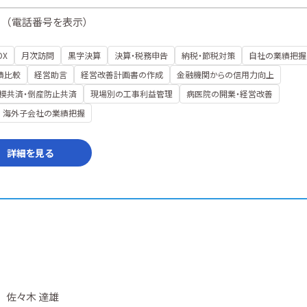
（
電話番号を表示
）
DX
月次訪問
黒字決算
決算・税務申告
納税・節税対策
自社の業績把握
績比較
経営助言
経営改善計画書の作成
金融機関からの信用力向上
模共済・倒産防止共済
現場別の工事利益管理
病医院の開業・経営改善
海外子会社の業績把握
詳細を見る
佐々木 達雄