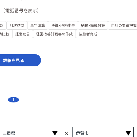
（
電話番号を表示
）
DX
月次訪問
黒字決算
決算・税務申告
納税・節税対策
自社の業績把握
績比較
経営助言
経営改善計画書の作成
後継者育成
詳細を見る
1