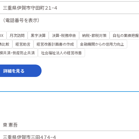
三重県伊賀市守田町２１−４
（
電話番号を表示
）
DX
月次訪問
黒字決算
決算・税務申告
納税・節税対策
自社の業績把握
績比較
経営助言
経営改善計画書の作成
金融機関からの信用力向上
模共済・倒産防止共済
社会福祉法人の経営改善
詳細を見る
東 憲吾
三重県伊賀市三田４７４−４