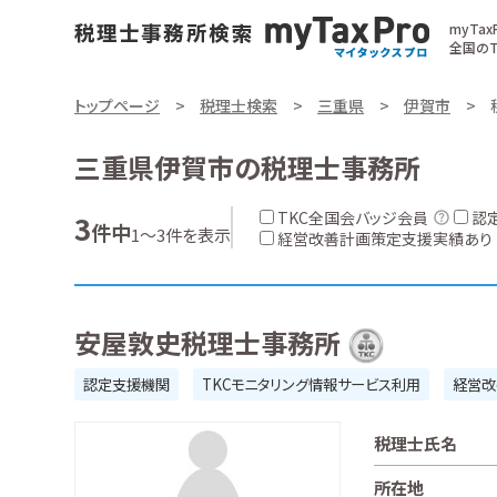
myTa
全国のT
トップページ
税理士検索
三重県
伊賀市
三重県伊賀市の税理士事務所
TKC全国会バッジ会員
認
3
件中
1～3件を表示
経営改善計画策定支援実績あり
安屋敦史税理士事務所
認定支援機関
TKCモニタリング情報サービス利用
経営改
税理士氏名
所在地