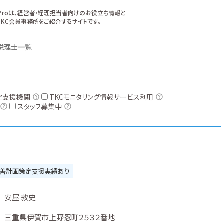
xProは、経営者・経理担当者向けのお役立ち情報と
KC会員事務所をご紹介するサイトです。
税理士一覧
定支援機関
TKCモニタリング情報サービス利用
スタッフ募集中
善計画策定支援実績あり
安屋 敦史
三重県伊賀市上野忍町２５３２番地