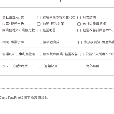
会社設立・起業
経理事務の省力化・DX
月次訪問
決算・税務申告
納税・節税対策
自社の業績把握
同業他社との業績比較
経営助言
経営改善計画書の作
相続・事業承継
後継者育成
小規模共済・倒産防
現場別の工事利益管理
病医院の開業・経営改善
公益法人制度への
グループ通算制度
連結決算
海外展開
て
myTaxProに関するお問合せ