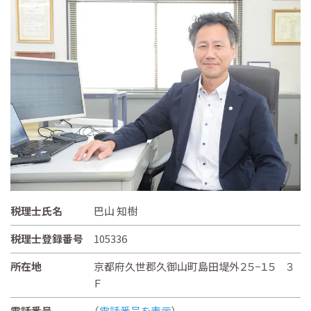
税理士氏名
巴山 知樹
税理士登録番号
105336
所在地
京都府久世郡久御山町島田堤外２５−１５ ３
Ｆ
電話番号
（
電話番号を表示
）