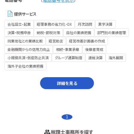
提供サービス
会社設立・起業
経理事務の省力化・DX
月次訪問
黒字決算
決算・税務申告
納税・節税対策
自社の業績把握
部門別の業績管理
同業他社との業績比較
経営助言
経営改善計画書の作成
金融機関からの信用力向上
相続・事業承継
後継者育成
小規模共済・倒産防止共済
グループ通算制度
連結決算
海外展開
海外子会社の業績把握
詳細を見る
1
税理士事務所を探す