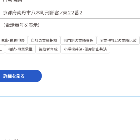
京都府南丹市八木町刑部宮ノ東２２番２
（
電話番号を表示
）
決算・税務申告
自社の業績把握
部門別の業績管理
同業他社との業績比較
上
相続・事業承継
後継者育成
小規模共済・倒産防止共済
詳細を見る