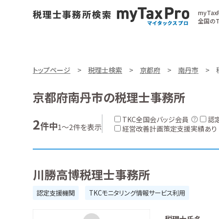
myTa
全国のT
トップページ
税理士検索
京都府
南丹市
京都府南丹市の税理士事務所
TKC全国会バッジ会員
認
2
件中
1～2件を表示
経営改善計画策定支援実績あり
川勝高博税理士事務所
認定支援機関
TKCモニタリング情報サービス利用
税理士氏名