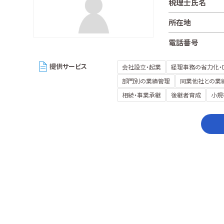
税理士氏名
所在地
電話番号
提供サービス
会社設立・起業
経理事務の省力化・
部門別の業績管理
同業他社との業
相続・事業承継
後継者育成
小規