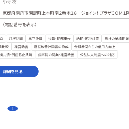
小寺 樹
京都府南丹市園部町上本町南２番地１８ ジョイントプラザＣＯＭ１
（
電話番号を表示
）
DX
月次訪問
黒字決算
決算・税務申告
納税・節税対策
自社の業績把握
績比較
経営助言
経営改善計画書の作成
金融機関からの信用力向上
模共済・倒産防止共済
病医院の開業・経営改善
公益法人制度への対応
詳細を見る
1