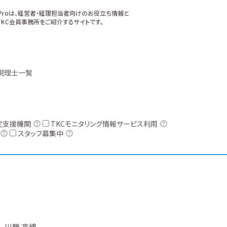
xProは、経営者・経理担当者向けのお役立ち情報と
KC会員事務所をご紹介するサイトです。
税理士一覧
定支援機関
TKCモニタリング情報サービス利用
スタッフ募集中
川勝 高博