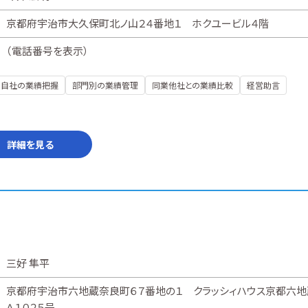
京都府宇治市大久保町北ノ山２４番地１ ホクユービル４階
（
電話番号を表示
）
自社の業績把握
部門別の業績管理
同業他社との業績比較
経営助言
詳細を見る
三好 隼平
京都府宇治市六地蔵奈良町６７番地の１ クラッシィハウス京都六地
Ａ１０２５号