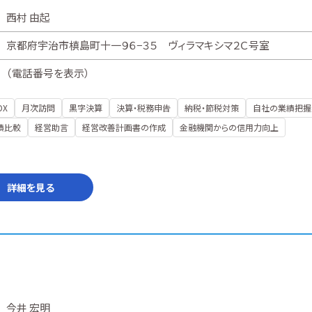
西村 由起
京都府宇治市槙島町十一９６−３５ ヴィラマキシマ２Ｃ号室
（
電話番号を表示
）
DX
月次訪問
黒字決算
決算・税務申告
納税・節税対策
自社の業績把握
績比較
経営助言
経営改善計画書の作成
金融機関からの信用力向上
詳細を見る
今井 宏明