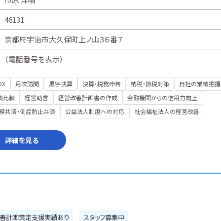
46131
京都府宇治市大久保町上ノ山３６番７
（
電話番号を表示
）
DX
月次訪問
黒字決算
決算・税務申告
納税・節税対策
自社の業績把握
績比較
経営助言
経営改善計画書の作成
金融機関からの信用力向上
模共済・倒産防止共済
公益法人制度への対応
社会福祉法人の経営改善
詳細を見る
善計画策定支援実績あり
スタッフ募集中