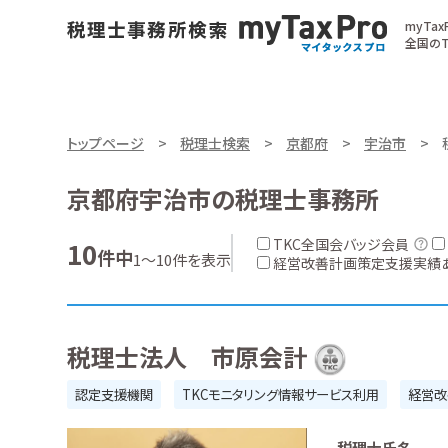
myTa
全国のT
トップページ
税理士検索
京都府
宇治市
京都府宇治市の税理士事務所
TKC全国会バッジ会員
10
件中
1～10件を表示
経営改善計画策定支援実績
税理士法人 市原会計
認定支援機関
TKCモニタリング情報サービス利用
経営改
税理士氏名