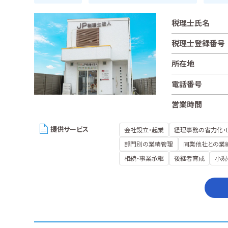
税理士氏名
税理士登録番号
所在地
電話番号
営業時間
提供サービス
会社設立・起業
経理事務の省力化・
部門別の業績管理
同業他社との業
相続・事業承継
後継者育成
小規