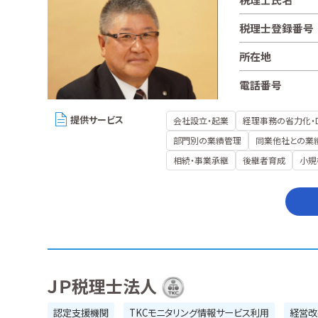
税理士登録番号
所在地
電話番号
提供サービス
会社設立・起業
経理事務の省力化・
部門別の業績管理
同業他社との業
相続・事業承継
後継者育成
小規
ＪＰ税理士法人
認定支援機関
TKCモニタリング情報サービス利用
経営改