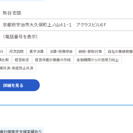
熊谷 宏臣
京都府宇治市大久保町上ノ山４１−１ アクラスビル６Ｆ
（
電話番号を表示
）
DX
月次訪問
黒字決算
決算・税務申告
納税・節税対策
自社の業績把握
績比較
経営助言
経営改善計画書の作成
金融機関からの信用力向上
模共済・倒産防止共済
詳細を見る
善計画策定支援実績あり