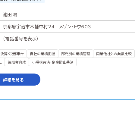
池田 陽
京都府宇治市木幡中村２４ メゾン・トワ６０３
（
電話番号を表示
）
決算・税務申告
自社の業績把握
部門別の業績管理
同業他社との業績比較
上
後継者育成
小規模共済・倒産防止共済
詳細を見る