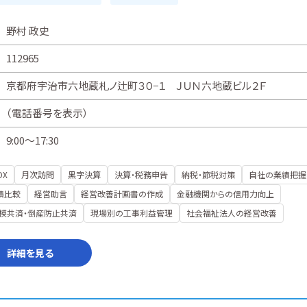
野村 政史
112965
京都府宇治市六地蔵札ノ辻町３０−１ ＪＵＮ六地蔵ビル２Ｆ
（
電話番号を表示
）
9:00～17:30
DX
月次訪問
黒字決算
決算・税務申告
納税・節税対策
自社の業績把握
績比較
経営助言
経営改善計画書の作成
金融機関からの信用力向上
模共済・倒産防止共済
現場別の工事利益管理
社会福祉法人の経営改善
詳細を見る