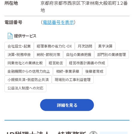
所在地
京都府京都市西京区下津林南大般若町１２番
地
電話番号
（
電話番号を表示
）
提供サービス
会社設立・起業
経理事務の省力化・DX
月次訪問
黒字決算
決算・税務申告
納税・節税対策
自社の業績把握
部門別の業績管理
同業他社との業績比較
経営助言
経営改善計画書の作成
金融機関からの信用力向上
相続・事業承継
後継者育成
小規模共済・倒産防止共済
現場別の工事利益管理
公益法人制度への対応
詳細を見る