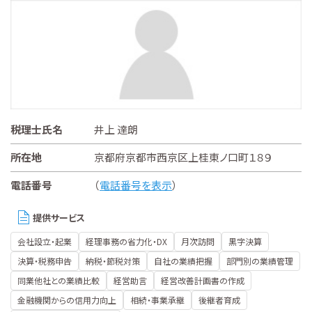
税理士氏名
井上 達朗
所在地
京都府京都市西京区上桂東ノ口町１８９
電話番号
（
電話番号を表示
）
提供サービス
会社設立・起業
経理事務の省力化・DX
月次訪問
黒字決算
決算・税務申告
納税・節税対策
自社の業績把握
部門別の業績管理
同業他社との業績比較
経営助言
経営改善計画書の作成
金融機関からの信用力向上
相続・事業承継
後継者育成