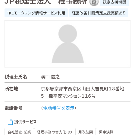
ＪＰ税理士法人 桂事務所
認定支援機関
TKCモニタリング情報サービス利用
経営改善計画策定支援実績あり
税理士氏名
溝口 信之
所在地
京都府京都市西京区山田大吉見町１８番地
５ 桂平安マンション１１６号
電話番号
（
電話番号を表示
）
提供サービス
会社設立・起業
経理事務の省力化・DX
月次訪問
黒字決算