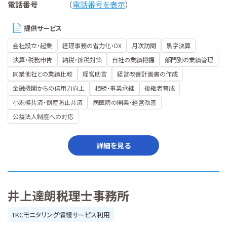
電話番号
（
電話番号を表示
）
提供サービス
会社設立・起業
経理事務の省力化・DX
月次訪問
黒字決算
決算・税務申告
納税・節税対策
自社の業績把握
部門別の業績管理
同業他社との業績比較
経営助言
経営改善計画書の作成
金融機関からの信用力向上
相続・事業承継
後継者育成
小規模共済・倒産防止共済
病医院の開業・経営改善
公益法人制度への対応
詳細を見る
井上達朗税理士事務所
TKCモニタリング情報サービス利用