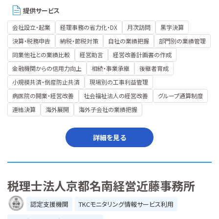
提供サービス
会社設立・起業
経理事務の省力化・DX
月次訪問
黒字決算
決算・税務申告
納税・節税対策
自社の業績把握
部門別の業績管理
同業他社との業績比較
経営助言
経営改善計画書の作成
金融機関からの信用力向上
相続・事業承継
後継者育成
小規模共済・倒産防止共済
現場別の工事利益管理
病医院の開業・経営改善
社会福祉法人の経営改善
グループ通算制度
連結決算
海外展開
海外子会社の業績把握
詳細を見る
税理士法人京都名南経営近藤事務所
認定支援機関
TKCモニタリング情報サービス利用