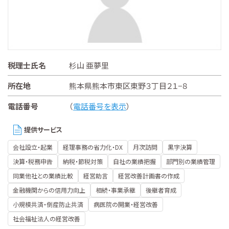
税理士氏名
杉山 亜夢里
所在地
熊本県熊本市東区東野３丁目２１−８
電話番号
（
電話番号を表示
）
提供サービス
会社設立・起業
経理事務の省力化・DX
月次訪問
黒字決算
決算・税務申告
納税・節税対策
自社の業績把握
部門別の業績管理
同業他社との業績比較
経営助言
経営改善計画書の作成
金融機関からの信用力向上
相続・事業承継
後継者育成
小規模共済・倒産防止共済
病医院の開業・経営改善
社会福祉法人の経営改善