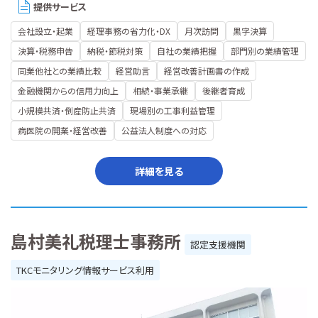
提供サービス
会社設立・起業
経理事務の省力化・DX
月次訪問
黒字決算
決算・税務申告
納税・節税対策
自社の業績把握
部門別の業績管理
同業他社との業績比較
経営助言
経営改善計画書の作成
金融機関からの信用力向上
相続・事業承継
後継者育成
小規模共済・倒産防止共済
現場別の工事利益管理
病医院の開業・経営改善
公益法人制度への対応
詳細を見る
島村美礼税理士事務所
認定支援機関
TKCモニタリング情報サービス利用