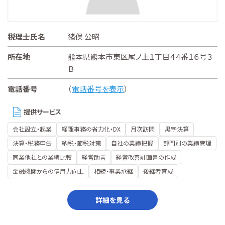
税理士氏名
猪俣 公昭
所在地
熊本県熊本市東区尾ノ上１丁目４４番１６号３
Ｂ
電話番号
（
電話番号を表示
）
提供サービス
会社設立・起業
経理事務の省力化・DX
月次訪問
黒字決算
決算・税務申告
納税・節税対策
自社の業績把握
部門別の業績管理
同業他社との業績比較
経営助言
経営改善計画書の作成
金融機関からの信用力向上
相続・事業承継
後継者育成
詳細を見る