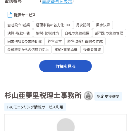
電話番号
（
電話番号を表示
）
提供サービス
会社設立・起業
経理事務の省力化・DX
月次訪問
黒字決算
決算・税務申告
納税・節税対策
自社の業績把握
部門別の業績管理
同業他社との業績比較
経営助言
経営改善計画書の作成
金融機関からの信用力向上
相続・事業承継
後継者育成
詳細を見る
杉山亜夢里税理士事務所
認定支援機関
TKCモニタリング情報サービス利用