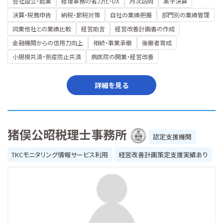
会社設立・起業
経理事務の省力化・DX
月次訪問
黒字決算
決算・税務申告
納税・節税対策
自社の業績把握
部門別の業績管理
同業他社との業績比較
経営助言
経営改善計画書の作成
金融機関からの信用力向上
相続・事業承継
後継者育成
小規模共済・倒産防止共済
病医院の開業・経営改善
詳細を見る
猪俣公昭税理士事務所
認定支援機関
TKCモニタリング情報サービス利用
経営改善計画策定支援実績あり