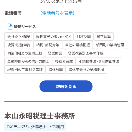
ンパレス尾ノ上２０５号
電話番号
（
電話番号を表示
）
提供サービス
会社設立・起業
経理事務の省力化・DX
月次訪問
黒字決算
決算・税務申告
納税・節税対策
自社の業績把握
部門別の業績管理
同業他社との業績比較
経営助言
経営改善計画書の作成
金融機関からの信用力向上
後継者育成
小規模共済・倒産防止共済
現場別の工事利益管理
海外展開
海外子会社の業績把握
詳細を見る
本山永昭税理士事務所
TKCモニタリング情報サービス利用