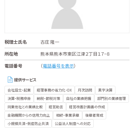
税理士氏名
古庄 隆一
所在地
熊本県熊本市東区江津２丁目１７−８
電話番号
（
電話番号を表示
）
提供サービス
会社設立・起業
経理事務の省力化・DX
月次訪問
黒字決算
決算・税務申告
納税・節税対策
自社の業績把握
部門別の業績管理
同業他社との業績比較
経営助言
経営改善計画書の作成
金融機関からの信用力向上
相続・事業承継
後継者育成
小規模共済・倒産防止共済
公益法人制度への対応