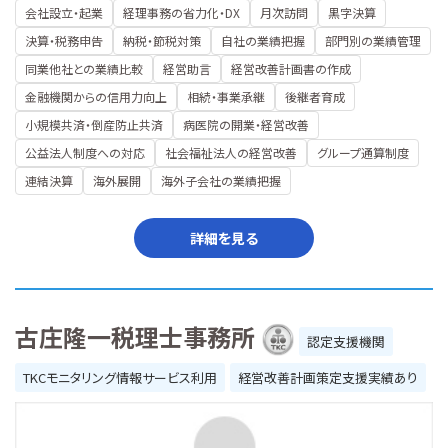
会社設立・起業
経理事務の省力化・DX
月次訪問
黒字決算
決算・税務申告
納税・節税対策
自社の業績把握
部門別の業績管理
同業他社との業績比較
経営助言
経営改善計画書の作成
金融機関からの信用力向上
相続・事業承継
後継者育成
小規模共済・倒産防止共済
病医院の開業・経営改善
公益法人制度への対応
社会福祉法人の経営改善
グループ通算制度
連結決算
海外展開
海外子会社の業績把握
詳細を見る
古庄隆一税理士事務所
認定支援機関
TKCモニタリング情報サービス利用
経営改善計画策定支援実績あり