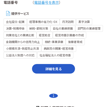
電話番号
（
電話番号を表示
）
提供サービス
会社設立・起業
経理事務の省力化・DX
月次訪問
黒字決算
決算・税務申告
納税・節税対策
自社の業績把握
部門別の業績管理
同業他社との業績比較
経営助言
経営改善計画書の作成
金融機関からの信用力向上
相続・事業承継
後継者育成
小規模共済・倒産防止共済
病医院の開業・経営改善
公益法人制度への対応
社会福祉法人の経営改善
詳細を見る
1