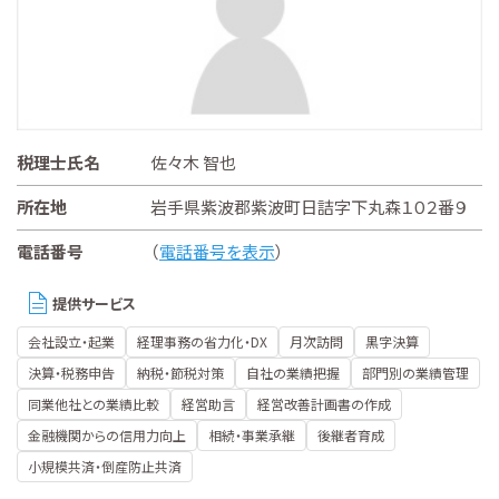
税理士氏名
佐々木 智也
所在地
岩手県紫波郡紫波町日詰字下丸森１０２番９
電話番号
（
電話番号を表示
）
提供サービス
会社設立・起業
経理事務の省力化・DX
月次訪問
黒字決算
決算・税務申告
納税・節税対策
自社の業績把握
部門別の業績管理
同業他社との業績比較
経営助言
経営改善計画書の作成
金融機関からの信用力向上
相続・事業承継
後継者育成
小規模共済・倒産防止共済