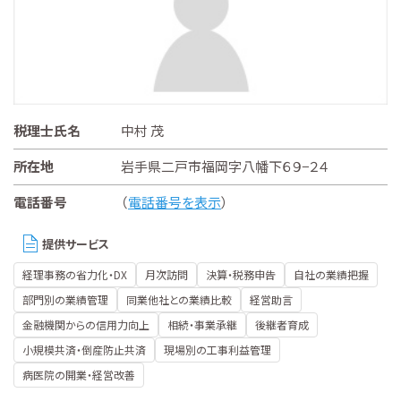
税理士氏名
中村 茂
所在地
岩手県二戸市福岡字八幡下６９−２４
電話番号
（
電話番号を表示
）
提供サービス
経理事務の省力化・DX
月次訪問
決算・税務申告
自社の業績把握
部門別の業績管理
同業他社との業績比較
経営助言
金融機関からの信用力向上
相続・事業承継
後継者育成
小規模共済・倒産防止共済
現場別の工事利益管理
病医院の開業・経営改善