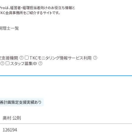
xProは、経営者・経理担当者向けのお役立ち情報と
KC会員事務所をご紹介するサイトです。
税理士一覧
定支援機関
TKCモニタリング情報サービス利用
スタッフ募集中
善計画策定支援実績あり
奥村 公則
126194