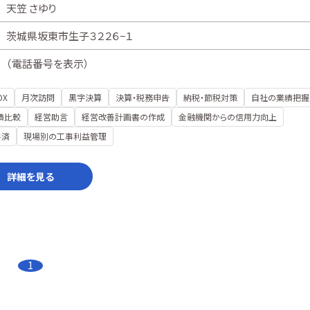
天笠 さゆり
茨城県坂東市生子３２２６−１
（
電話番号を表示
）
DX
月次訪問
黒字決算
決算・税務申告
納税・節税対策
自社の業績把握
績比較
経営助言
経営改善計画書の作成
金融機関からの信用力向上
共済
現場別の工事利益管理
詳細を見る
1