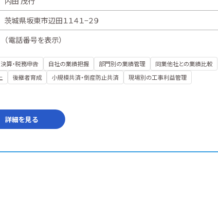
内田 茂行
茨城県坂東市辺田１１４１−２９
（
電話番号を表示
）
決算・税務申告
自社の業績把握
部門別の業績管理
同業他社との業績比較
上
後継者育成
小規模共済・倒産防止共済
現場別の工事利益管理
詳細を見る