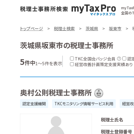
myTa
全国のT
トップページ
税理士検索
茨城県
坂東市
茨城県坂東市の税理士事務所
TKC全国会バッジ会員
認
5
件中
1～5件を表示
経営改善計画策定支援実績あり
奥村公則税理士事務所
認定支援機関
TKCモニタリング情報サービス利用
経営改
税理士氏名
税理士登録番号