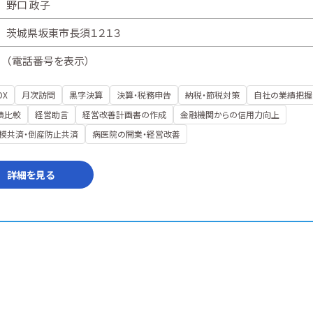
野口 政子
茨城県坂東市長須１２１３
（
電話番号を表示
）
DX
月次訪問
黒字決算
決算・税務申告
納税・節税対策
自社の業績把握
績比較
経営助言
経営改善計画書の作成
金融機関からの信用力向上
模共済・倒産防止共済
病医院の開業・経営改善
詳細を見る