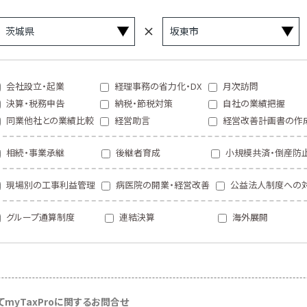
会社設立・起業
経理事務の省力化・DX
月次訪問
決算・税務申告
納税・節税対策
自社の業績把握
同業他社との業績比較
経営助言
経営改善計画書の作
相続・事業承継
後継者育成
小規模共済・倒産防
現場別の工事利益管理
病医院の開業・経営改善
公益法人制度への
グループ通算制度
連結決算
海外展開
て
myTaxProに関するお問合せ