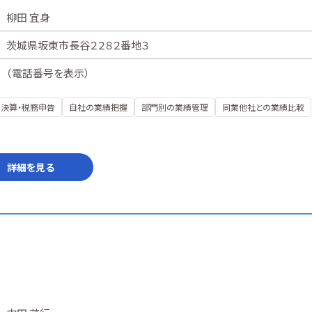
柳田 宜身
茨城県坂東市長谷２２８２番地３
（
電話番号を表示
）
決算・税務申告
自社の業績把握
部門別の業績管理
同業他社との業績比較
詳細を見る