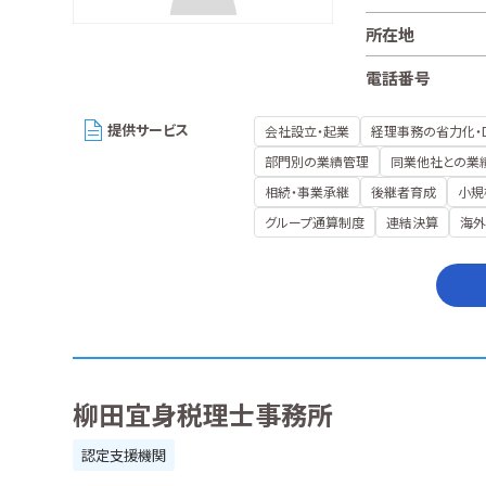
所在地
電話番号
提供サービス
会社設立・起業
経理事務の省力化・
部門別の業績管理
同業他社との業
相続・事業承継
後継者育成
小規
グループ通算制度
連結決算
海外
柳田宜身税理士事務所
認定支援機関