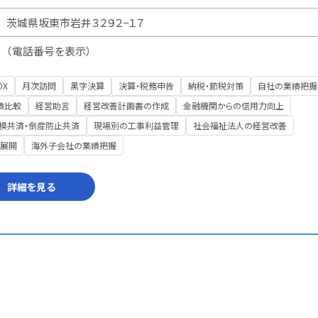
茨城県坂東市岩井３２９２−１７
（
電話番号を表示
）
DX
月次訪問
黒字決算
決算・税務申告
納税・節税対策
自社の業績把握
績比較
経営助言
経営改善計画書の作成
金融機関からの信用力向上
模共済・倒産防止共済
現場別の工事利益管理
社会福祉法人の経営改善
展開
海外子会社の業績把握
詳細を見る