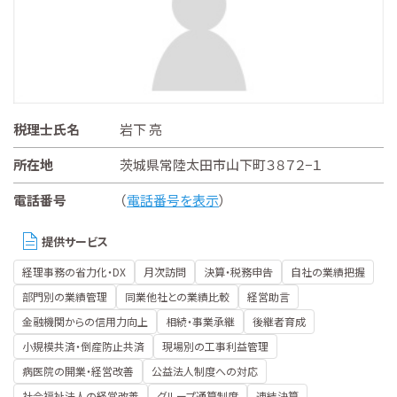
税理士氏名
岩下 亮
所在地
茨城県常陸太田市山下町３８７２−１
電話番号
（
電話番号を表示
）
提供サービス
経理事務の省力化・DX
月次訪問
決算・税務申告
自社の業績把握
部門別の業績管理
同業他社との業績比較
経営助言
金融機関からの信用力向上
相続・事業承継
後継者育成
小規模共済・倒産防止共済
現場別の工事利益管理
病医院の開業・経営改善
公益法人制度への対応
社会福祉法人の経営改善
グループ通算制度
連結決算