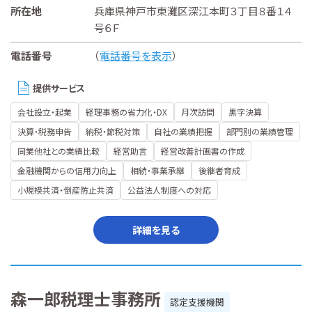
所在地
兵庫県神戸市東灘区深江本町３丁目８番１４
号６Ｆ
電話番号
（
電話番号を表示
）
提供サービス
会社設立・起業
経理事務の省力化・DX
月次訪問
黒字決算
決算・税務申告
納税・節税対策
自社の業績把握
部門別の業績管理
同業他社との業績比較
経営助言
経営改善計画書の作成
金融機関からの信用力向上
相続・事業承継
後継者育成
小規模共済・倒産防止共済
公益法人制度への対応
詳細を見る
森一郎税理士事務所
認定支援機関