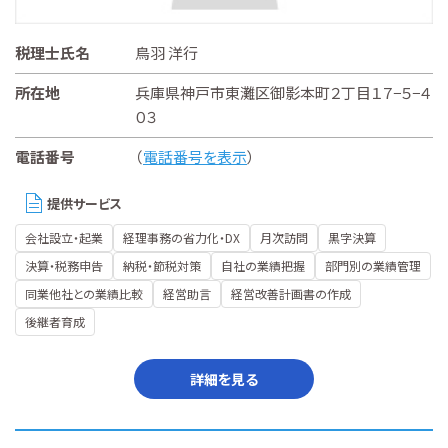
税理士氏名
鳥羽 洋行
所在地
兵庫県神戸市東灘区御影本町２丁目１７−５−４
０３
電話番号
（
電話番号を表示
）
提供サービス
会社設立・起業
経理事務の省力化・DX
月次訪問
黒字決算
決算・税務申告
納税・節税対策
自社の業績把握
部門別の業績管理
同業他社との業績比較
経営助言
経営改善計画書の作成
後継者育成
詳細を見る