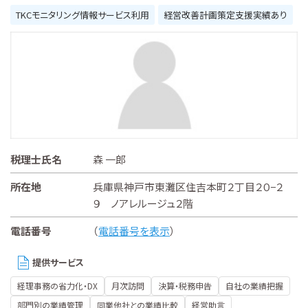
TKCモニタリング情報サービス利用
経営改善計画策定支援実績あり
税理士氏名
森 一郎
所在地
兵庫県神戸市東灘区住吉本町２丁目２０−２
９ ノアレルージュ２階
電話番号
（
電話番号を表示
）
提供サービス
経理事務の省力化・DX
月次訪問
決算・税務申告
自社の業績把握
部門別の業績管理
同業他社との業績比較
経営助言