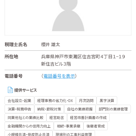
税理士氏名
櫻井 雄太
所在地
兵庫県神戸市東灘区住吉宮町４丁目１−１９
新住吉ビル３階
電話番号
（
電話番号を表示
）
提供サービス
会社設立・起業
経理事務の省力化・DX
月次訪問
黒字決算
決算・税務申告
納税・節税対策
自社の業績把握
部門別の業績管理
同業他社との業績比較
経営助言
経営改善計画書の作成
金融機関からの信用力向上
相続・事業承継
後継者育成
小規模共済・倒産防止共済
現場別の工事利益管理