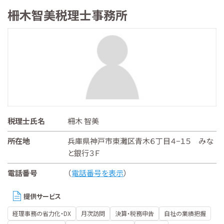
柵木智美税理士事務所
税理士氏名
柵木 智美
所在地
兵庫県神戸市東灘区青木６丁目４−１５ みな
と銀行３Ｆ
電話番号
（
電話番号を表示
）
提供サービス
経理事務の省力化・DX
月次訪問
決算・税務申告
自社の業績把握